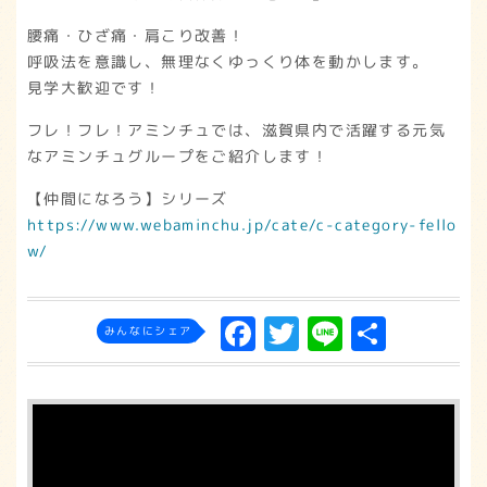
腰痛・ひざ痛・肩こり改善！
呼吸法を意識し、無理なくゆっくり体を動かします。
見学大歓迎です！
フレ！フレ！アミンチュでは、滋賀県内で活躍する元気
なアミンチュグループをご紹介します！
【仲間になろう】シリーズ
https://www.webaminchu.jp/cate/c-category-fello
w/
F
T
L
共
みんなにシェア
a
w
in
有
c
it
e
e
t
b
e