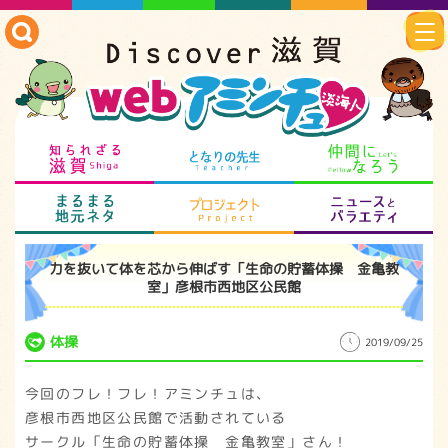
知られざる滋賀
となりの先生
仲
まるまる地元ネタ
プロジェクト
ニ
力を抜いて体を芯から伸ばす「生命の貯蓄体操 金亀教
室」彦根市西地区公民館
体操
2019/09/25
今回のフレ！フレ！アミンチュは、
彦根市西地区公民館で活動されている
サークル「生命の貯蓄体操 金亀教室」さん！