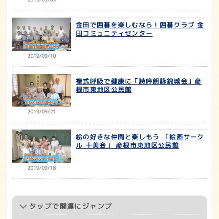
金田で囲碁を楽しむなら！囲碁クラブ 金
田コミュニティセンター
2019/09/10
複式呼吸で健康に「詩吟朗詠錦城会」彦
根市東地区公民館
2019/09/21
絵の好きな仲間と楽しもう 「絵画サーク
ル 十美会」 彦根市東地区公民館
2019/09/18
タップ
で関連にジャンプ