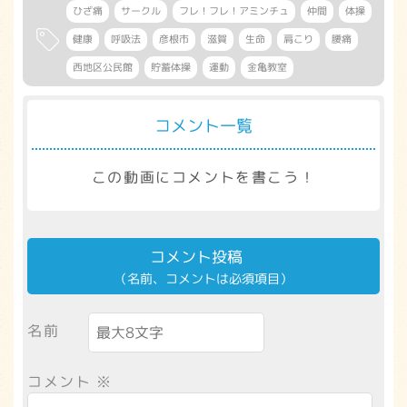
ひざ痛
サークル
フレ！フレ！アミンチュ
仲間
体操
健康
呼吸法
彦根市
滋賀
生命
肩こり
腰痛
西地区公民館
貯蓄体操
運動
金亀教室
コメント一覧
この動画にコメントを書こう！
コメント投稿
（名前、コメントは必須項目）
名前
コメント
※