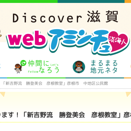
となりの先生
仲間になろう
まるま
！「新吉野流 勝登美会 彦根教室」彦根市 中地区公民館
ります！「新吉野流 勝登美会 彦根教室」彦