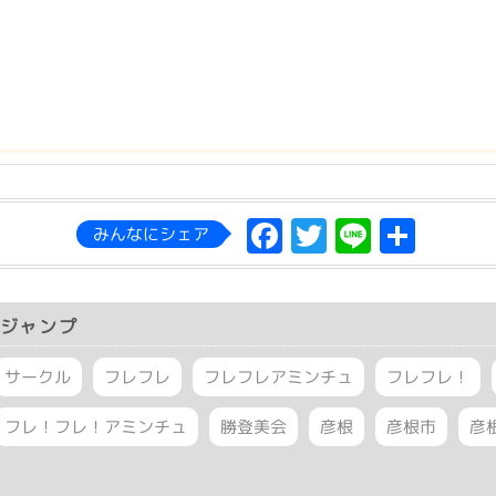
Facebook
Twitter
Line
共
みんなにシェア
有
ジャンプ
サークル
フレフレ
フレフレアミンチュ
フレフレ！
フレ！フレ！アミンチュ
勝登美会
彦根
彦根市
彦