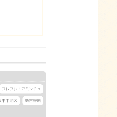
フレフレ！アミンチュ
根市中地区
新吉野流