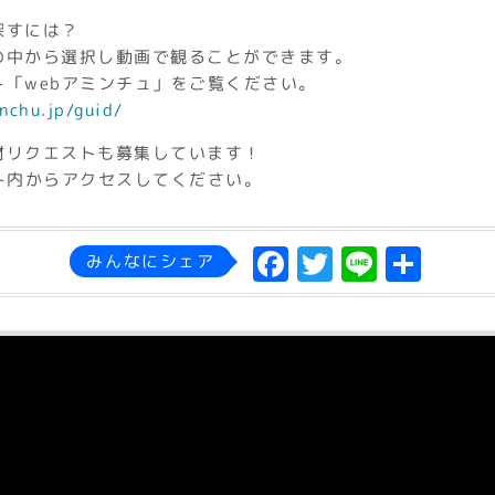
探すには？
の中から選択し動画で観ることができます。
「webアミンチュ」をご覧ください。
nchu.jp/guid/
材リクエストも募集しています！
ト内からアクセスしてください。
F
T
L
共
みんなにシェア
a
w
in
有
c
it
e
e
t
b
e
o
r
o