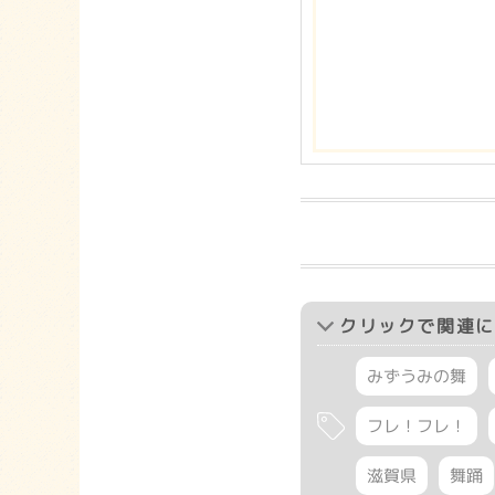
クリック
で関連に
みずうみの舞
フレ！フレ！
滋賀県
舞踊