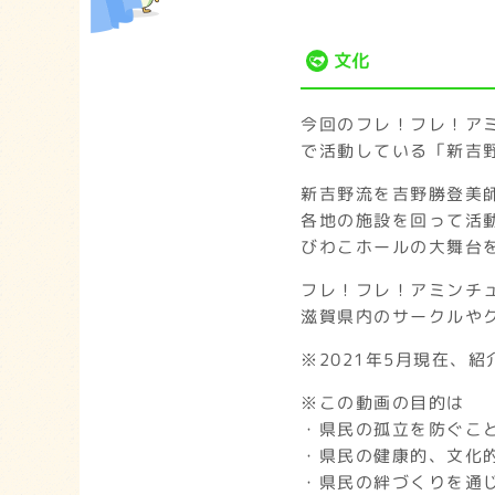
文化
今回のフレ！フレ！ア
で活動している「新吉
新吉野流を吉野勝登美
各地の施設を回って活
びわこホールの大舞台
フレ！フレ！アミンチ
滋賀県内のサークルや
※2021年5月現在、
※この動画の目的は
・県民の孤立を防ぐこ
・県民の健康的、文化
・県民の絆づくりを通