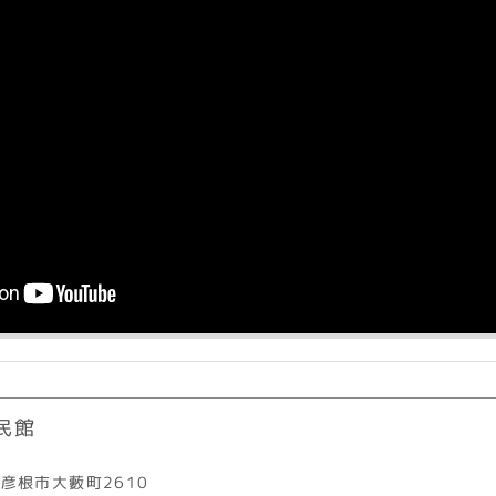
k
民館
彦根市大藪町2610