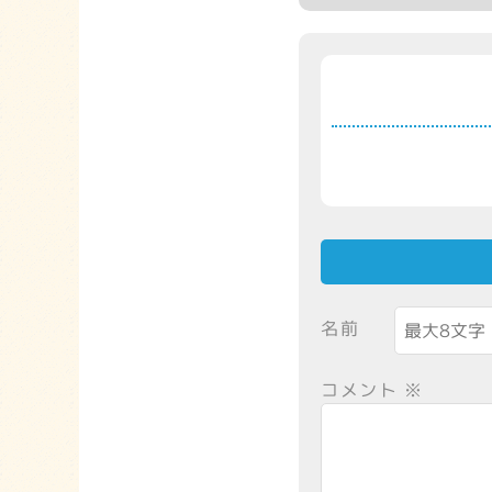
名前
コメント
※