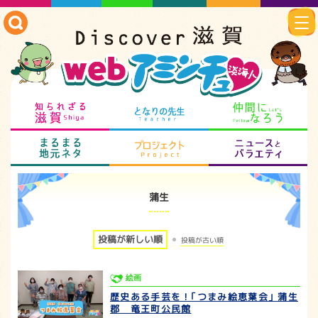
知られざる滋賀
となりの先生
仲
まるまる地元ネタ
プロジェクト
ニ
蒲生
投稿が新しい順
投稿が古い順
絵画
歴史ある手芸を！｢つまみ絵恵葉会｣ 蒲生
郡 竜王町公民館