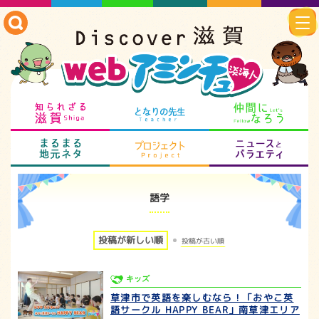
知られざる滋賀
となりの先生
仲
まるまる地元ネタ
プロジェクト
ニ
語学
投稿が新しい順
投稿が古い順
キッズ
草津市で英語を楽しむなら！「おやこ英
語サークル HAPPY BEAR」南草津エリア