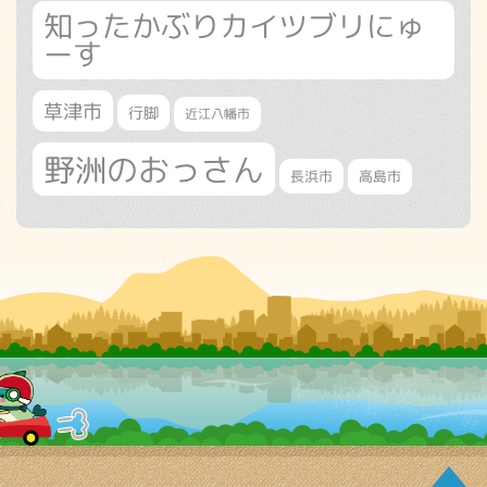
知ったかぶりカイツブリにゅ
ーす
草津市
行脚
近江八幡市
野洲のおっさん
長浜市
高島市