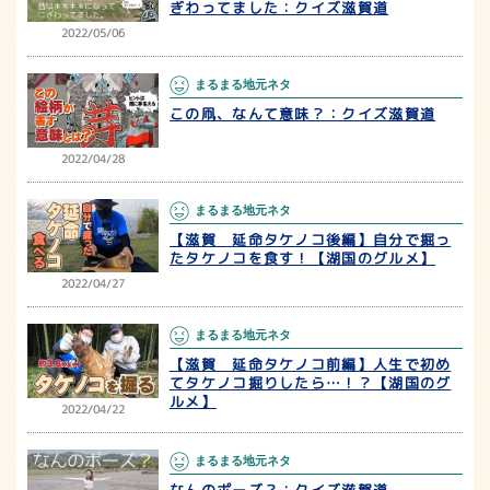
ぎわってました：クイズ滋賀道
2022/05/06
まるまる地元ネタ
この凧、なんて意味？：クイズ滋賀道
2022/04/28
まるまる地元ネタ
【滋賀 延命タケノコ後編】自分で掘っ
たタケノコを食す！【湖国のグルメ】
2022/04/27
まるまる地元ネタ
【滋賀 延命タケノコ前編】人生で初め
てタケノコ掘りしたら…！？【湖国のグ
ルメ】
2022/04/22
まるまる地元ネタ
なんのポーズ？：クイズ滋賀道