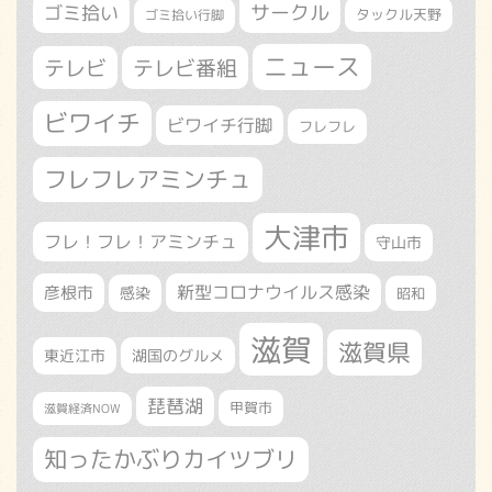
サークル
ゴミ拾い
タックル天野
ゴミ拾い行脚
ニュース
テレビ
テレビ番組
ビワイチ
ビワイチ行脚
フレフレ
フレフレアミンチュ
大津市
フレ！フレ！アミンチュ
守山市
新型コロナウイルス感染
彦根市
感染
昭和
滋賀
滋賀県
東近江市
湖国のグルメ
琵琶湖
甲賀市
滋賀経済NOW
知ったかぶりカイツブリ