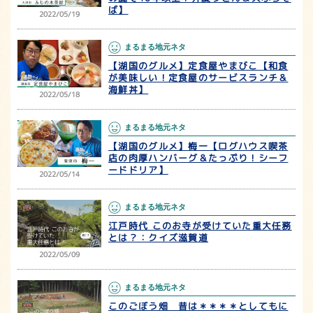
ば】
2022/05/19
まるまる地元ネタ
【湖国のグルメ】定食屋やまびこ【和食
が美味しい！定食屋のサービスランチ＆
海鮮丼】
2022/05/18
まるまる地元ネタ
【湖国のグルメ】梅一【ログハウス喫茶
店の肉厚ハンバーグ＆たっぷり！シーフ
ードドリア】
2022/05/14
まるまる地元ネタ
江戸時代 このお寺が受けていた重大任務
とは？：クイズ滋賀道
2022/05/09
まるまる地元ネタ
このごぼう畑 昔は＊＊＊＊としてもに