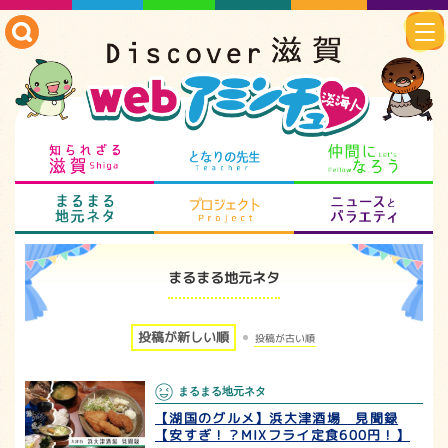
知られざる滋賀
となりの先生
仲
まるまる地元ネタ
プロジェクト
ニ
まるまる地元ネタ
投稿が新しい順
投稿が古い順
まるまる地元ネタ
【湖国のグルメ】浜大津酒場 見聞録
【安すぎ！？MIXフライ定食600円！】