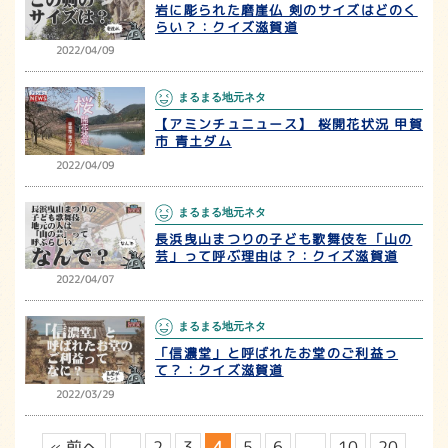
岩に彫られた磨崖仏 剣のサイズはどのく
らい？：クイズ滋賀道
2022/04/09
まるまる地元ネタ
【アミンチュニュース】 桜開花状況 甲賀
市 青土ダム
2022/04/09
まるまる地元ネタ
長浜曳山まつりの子ども歌舞伎を「山の
芸」って呼ぶ理由は？：クイズ滋賀道
2022/04/07
まるまる地元ネタ
「信濃堂」と呼ばれたお堂のご利益っ
て？：クイズ滋賀道
2022/03/29
« 前へ
...
2
3
4
5
6
...
10
20