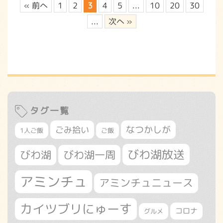
« 前へ
1
2
3
4
5
...
10
20
30
...
次へ »
タグ一覧
なつかしが
ごみ拾い
1人ご飯
ご飯
びわ湖放送
びわ湖
びわ湖一周
アミンチュ
アミンチュニュース
カイツブリにゅーす
コロナ
グルメ