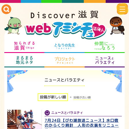
知られざる滋賀
となりの先生
仲
まるまる地元ネタ
プロジェクト
ニ
ニュースとバラエティ
投稿が新しい順
投稿が古い順
ニュースとバラエティ
7月24日【びわ湖放送ニュース】水口宿
のからくり時計 人形の衣装をリニュー