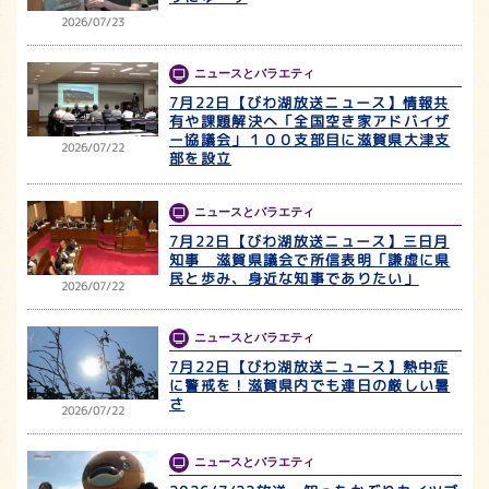
2026/07/23
ニュースとバラエティ
7月22日【びわ湖放送ニュース】情報共
有や課題解決へ「全国空き家アドバイザ
ー協議会」１００支部目に滋賀県大津支
2026/07/22
部を設立
ニュースとバラエティ
7月22日【びわ湖放送ニュース】三日月
知事 滋賀県議会で所信表明「謙虚に県
民と歩み、身近な知事でありたい」
2026/07/22
ニュースとバラエティ
7月22日【びわ湖放送ニュース】熱中症
に警戒を！滋賀県内でも連日の厳しい暑
さ
2026/07/22
ニュースとバラエティ