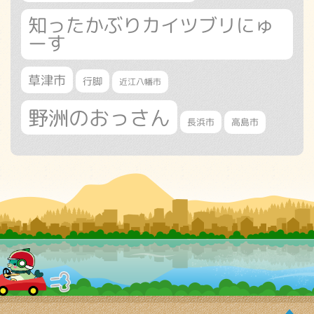
知ったかぶりカイツブリにゅ
ーす
草津市
行脚
近江八幡市
野洲のおっさん
長浜市
高島市