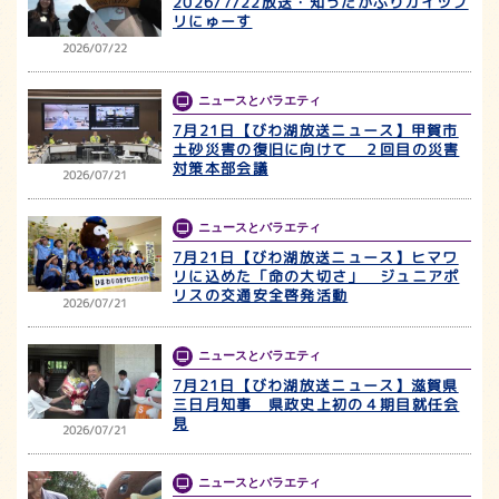
2026/7/22放送・知ったかぶりカイツブ
リにゅーす
2026/07/22
ニュースとバラエティ
7月21日【びわ湖放送ニュース】甲賀市
土砂災害の復旧に向けて ２回目の災害
対策本部会議
2026/07/21
ニュースとバラエティ
7月21日【びわ湖放送ニュース】ヒマワ
リに込めた「命の大切さ」 ジュニアポ
リスの交通安全啓発活動
2026/07/21
ニュースとバラエティ
7月21日【びわ湖放送ニュース】滋賀県
三日月知事 県政史上初の４期目就任会
見
2026/07/21
ニュースとバラエティ