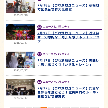
7月18日【びわ湖放送ニュース】彦根地
方気象台でお天気教室
2026/07/18
ニュースとバラエティ
7月17日【びわ湖放送ニュース】近江神
宮 幻想的な「時」を感じるライトアッ
プ
2026/07/17
ニュースとバラエティ
7月17日【びわ湖放送ニュース】美味し
い思い出づくり「かき氷トレイン」
2026/07/17
ニュースとバラエティ
7月17日【びわ湖放送ニュース】安全な
夏休みを過ごそう！滋賀県内の小・中・
高校などで終業式
2026/07/17