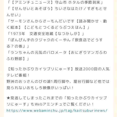
「【アミンチュニュース】守山市 ホタルの季節到来」
「【せんせいとあそぼう】ちいさなはたけ／すぎもとせ
んせい」
「サーモンさんからさーもんだいです【読み聞かせ・動
く絵本】【こどもとつくるどうぶつえほん】」
「1973年 交通安全地蔵【なつかしが】」
「ぽんぴんずのクジャクのくーやん『飲食店でどうす
る？の巻』」
「ランちゃんの元気のバロメータ【おにぎりマンガふわ
ふわ野郎】」
【知ったかぶりカイツブリにゅーす】放送2000回の人気
テレビ番組！
野洲のおっさんのびわ湖1周行脚や、屋台行脚など他では
見られないおもしろ映像がいっぱい！
★見逃してしまったこれまでの「知ったかぶりカイツブ
リにゅーす」もWebアミンチュでご覧ください！
https://www.webaminchu.jp/tag/kaitsuburinews/