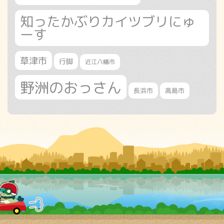
知ったかぶりカイツブリにゅ
ーす
草津市
行脚
近江八幡市
野洲のおっさん
長浜市
高島市