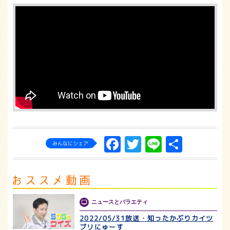
Facebook
Twitter
Line
共
みんなにシェア
有
ニュースとバラエティ
2022/05/31放送・知ったかぶりカイツ
ブリにゅーす