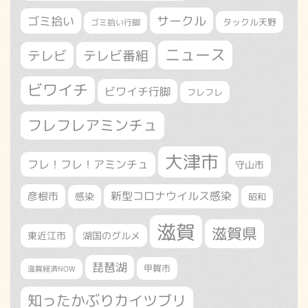
サークル
ゴミ拾い
タックル天野
ゴミ拾い行脚
ニュース
テレビ
テレビ番組
ビワイチ
ビワイチ行脚
フレフレ
フレフレアミンチュ
大津市
フレ！フレ！アミンチュ
守山市
新型コロナウイルス感染
彦根市
感染
昭和
滋賀
滋賀県
東近江市
湖国のグルメ
琵琶湖
甲賀市
滋賀経済NOW
知ったかぶりカイツブリ