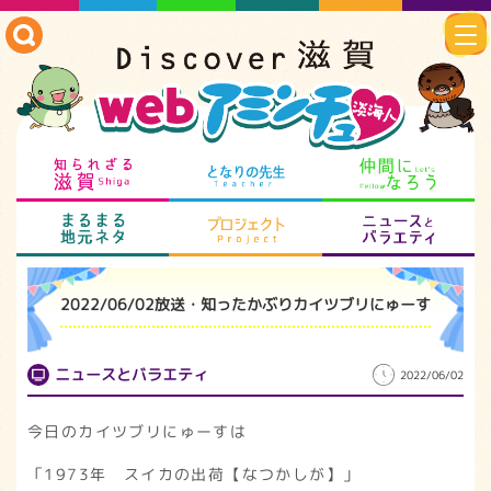
知られざる滋賀
となりの先生
仲
まるまる地元ネタ
プロジェクト
ニ
2022/06/02放送・知ったかぶりカイツブリにゅーす
ニュースとバラエティ
2022/06/02
今日のカイツブリにゅーすは
「1973年 スイカの出荷【なつかしが】」