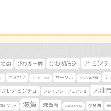
アミンチ
びわ湖放送
びわ湖
びわ湖一周
テ
サークル
ゴミ拾い
ナ
タックル天野
ゴミ拾い行脚
大津
レフレアミンチュ
フレ！フレ！アミンチュ
滋賀
滋賀県
琵琶湖
国のグルメ
甲
滋賀経済NOW