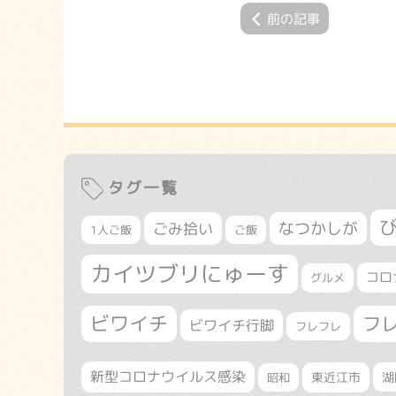
前の記事
タグ一覧
なつかしが
ごみ拾い
1人ご飯
ご飯
カイツブリにゅーす
コロ
グルメ
ビワイチ
フ
ビワイチ行脚
フレフレ
新型コロナウイルス感染
東近江市
湖
昭和