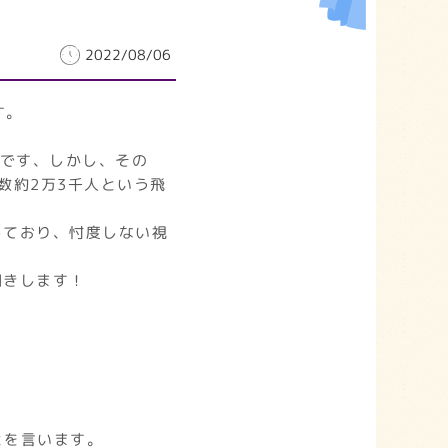
2022/08/06
す。
うです、しかし、その
ー数約2万3千人という飛
しており、忖度しない視
聞きします！
とを言います。