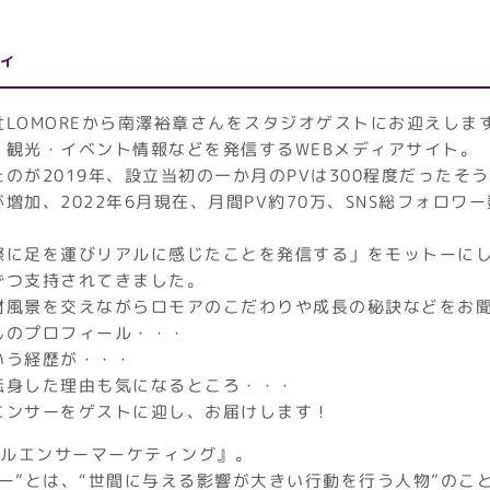
ィ
LOMOREから南澤裕章さんをスタジオゲストにお迎えしま
・観光・イベント情報などを発信するWEBメディアサイト。
のが2019年、設立当初の一か月のPVは300程度だったそ
増加、2022年6月現在、月間PV約70万、SNS総フォロワ
！
際に足を運びリアルに感じたことを発信する」をモットーに
ずつ支持されてきました。
材風景を交えながらロモアのこだわりや成長の秘訣などをお
んのプロフィール・・・
いう経歴が・・・
転身した理由も気になるところ・・・
エンサーをゲストに迎し、お届けします！
フルエンサーマーケティング』。
ー”とは、“世間に与える影響が大きい行動を行う人物”のこ