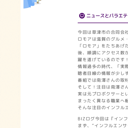
ニュースとバラエテ
今回は草津市の合同会社
ロモアは滋賀のグルメ
「ロモア」をたちあげた
後、順調にアクセス数が
躍を遂げているのです
情報過多の時代、「実
聴者目線の情報が少し
番組では南澤さんの取
そして！注目は南澤さ
実は元プロボクサーと
まったく異なる職業へ
そんな注目のインフル
BIZログ今回は『イン
まず、“インフルエンサ