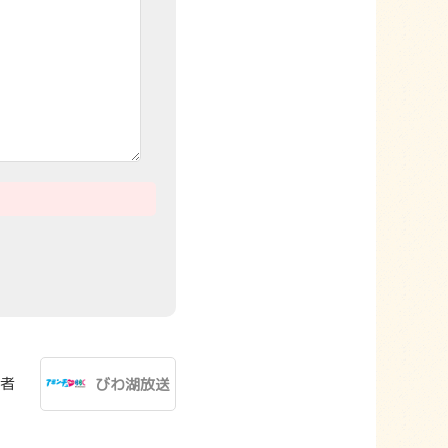
者
びわ湖放送