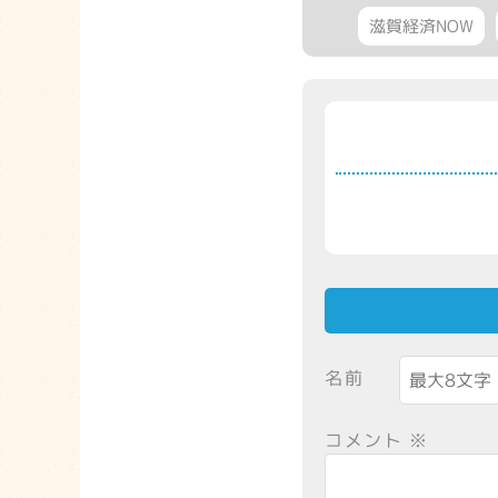
滋賀経済NOW
名前
コメント
※