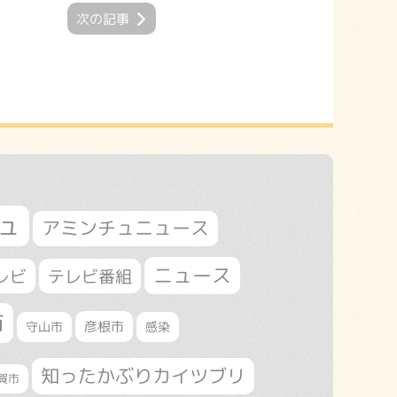
次の記事
ュ
アミンチュニュース
ニュース
レビ
テレビ番組
市
守山市
彦根市
感染
知ったかぶりカイツブリ
賀市