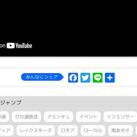
Facebook
Twitter
Line
共
みんなにシェア
有
ジャンプ
わ湖
びわ湖放送
アミンチュ
イベント
インエンサー
ディア
レイクスターズ
ロモア
ローカル
南あずさ