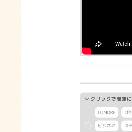
クリック
で関連に
LOMORE
び
ビジネス
メ