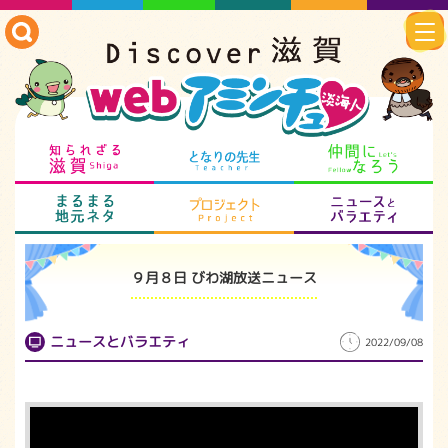
知られざる滋賀
となりの先生
仲
まるまる地元ネタ
プロジェクト
ニ
９月８日 びわ湖放送ニュース
ニュースとバラエティ
2022/09/08