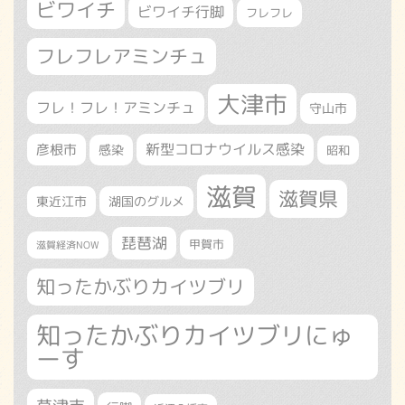
ビワイチ
ビワイチ行脚
フレフレ
フレフレアミンチュ
大津市
フレ！フレ！アミンチュ
守山市
新型コロナウイルス感染
彦根市
感染
昭和
滋賀
滋賀県
東近江市
湖国のグルメ
琵琶湖
甲賀市
滋賀経済NOW
知ったかぶりカイツブリ
知ったかぶりカイツブリにゅ
ーす