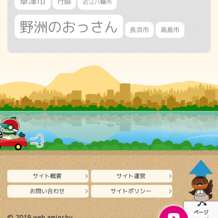
草津市
行脚
近江八幡市
野洲のおっさん
長浜市
高島市
サイト概要
サイト運営
お問い合わせ
サイトポリシー
ページ
Ⓒ 2019 web aminchu.