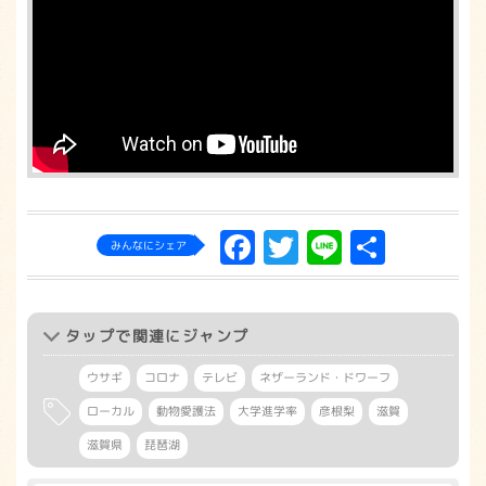
Facebook
Twitter
Line
共
みんなにシェア
有
タップ
で関連にジャンプ
ウサギ
コロナ
テレビ
ネザーランド・ドワーフ
ローカル
動物愛護法
大学進学率
彦根梨
滋賀
滋賀県
琵琶湖