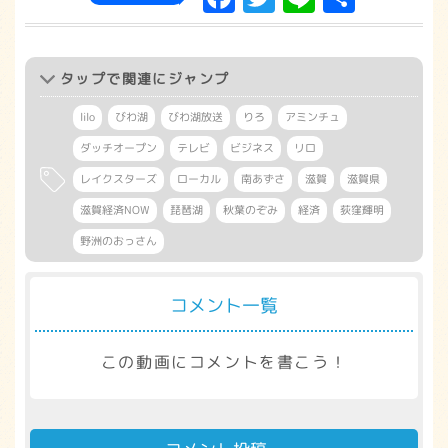
有
タップ
で関連にジャンプ
lilo
びわ湖
びわ湖放送
りろ
アミンチュ
ダッチオープン
テレビ
ビジネス
リロ
レイクスターズ
ローカル
南あずさ
滋賀
滋賀県
滋賀経済NOW
琵琶湖
秋葉のぞみ
経済
荻窪輝明
野洲のおっさん
コメント一覧
この動画にコメントを書こう！