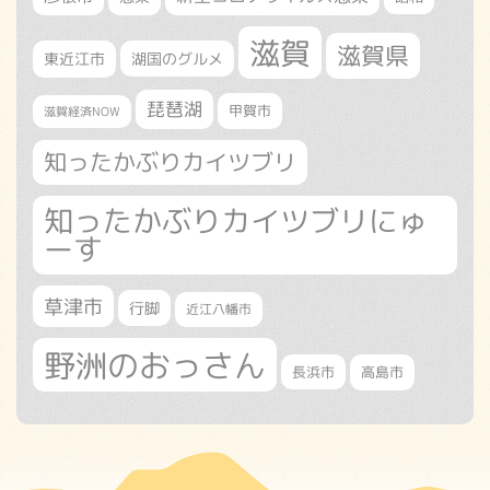
滋賀
滋賀県
東近江市
湖国のグルメ
琵琶湖
甲賀市
滋賀経済NOW
知ったかぶりカイツブリ
知ったかぶりカイツブリにゅ
ーす
草津市
行脚
近江八幡市
野洲のおっさん
長浜市
高島市