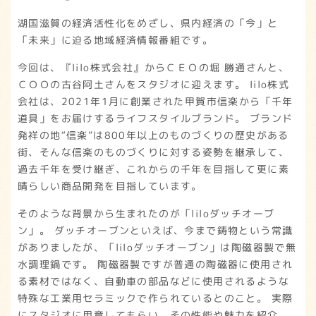
湖国滋賀の経済活性化をめざし、県内経済の「今」と
「未来」に迫る地域経済情報番組です。
今回は、『lilo株式会社』からＣＥＯの堀 勝通さんと、
ＣＯＯの古谷阿土さんをスタジオに迎えます。 lilo株式
会社は、2021年1月に創業された甲賀市信楽から「千年
道具」をお届けするライフスタイルブランド。 ブランド
発祥の地“信楽”は800年以上のものづくりの歴史がある
街、そんな信楽のものづくりに対する姿勢を継承して、
過去千年を受け継ぎ、これからの千年を目指して更に素
晴らしい商品開発を目指しています。
そのような背景から生まれたのが「liloダッチオーブ
ン」。 ダッチオーブンといえば、今まで鋳物という常識
がありましたが、「liloダッチオーブン」は陶磁器製で無
水調理鍋です。 陶磁器製ですが普通の陶磁器に使用され
る素材ではなく、自動車の部品などに使用されるような
特殊な工業用セラミックで作られているとのこと。 実際
にスタジオに用意してもらい、その性能や魅力を紹介、