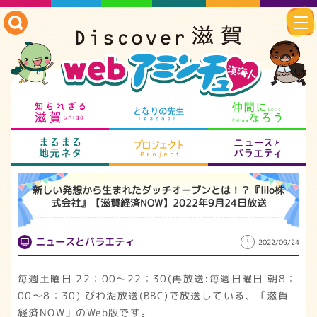
知られざる滋賀
となりの先生
仲
まるまる地元ネタ
プロジェクト
ニ
新しい発想から生まれたダッチオーブンとは！？『lilo株
式会社』【滋賀経済NOW】2022年9月24日放送
ニュースとバラエティ
2022/09/24
毎週土曜日 22：00～22：30(再放送:毎週日曜日 朝8：
00～8：30) びわ湖放送(BBC)で放送している、「滋賀
経済NOW」のWeb版です。