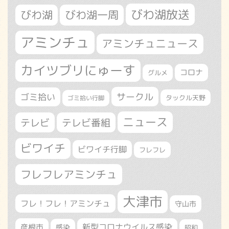
びわ湖放送
びわ湖
びわ湖一周
アミンチュ
アミンチュニュース
カイツブリにゅーす
コロナ
グルメ
サークル
ゴミ拾い
タックル天野
ゴミ拾い行脚
ニュース
テレビ
テレビ番組
ビワイチ
ビワイチ行脚
フレフレ
フレフレアミンチュ
大津市
フレ！フレ！アミンチュ
守山市
新型コロナウイルス感染
彦根市
感染
昭和