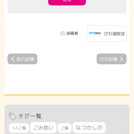
投稿者
びわ湖放送
前の記事
次の記事
タグ一覧
なつかしが
ごみ拾い
1人ご飯
ご飯