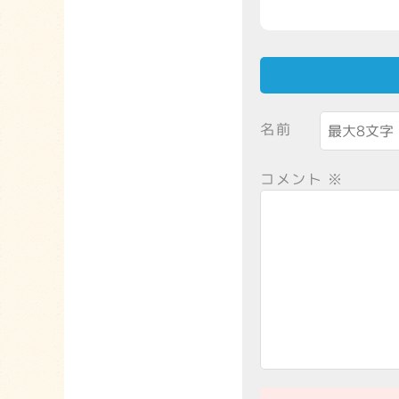
名前
コメント
※