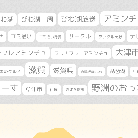
アミンチ
びわ湖放送
びわ湖
びわ湖一周
テ
サークル
ゴミ拾い
ナ
タックル天野
ゴミ拾い行脚
大津
レフレアミンチュ
フレ！フレ！アミンチュ
滋賀
滋賀県
琵琶湖
国のグルメ
甲
滋賀経済NOW
野洲のおっ
ゅーす
草津市
行脚
近江八幡市