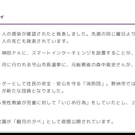
ィ
９人の感染が確認されたと発表しました。先週の同じ曜日よ
３人の死亡も発表されています。
・神田ＰＡに、スマートインターチェンジを設置することが
１月に行われる守山市長選挙に、元総務省の森中高史さんが
ーダーとして住民の安全・安心を守る「消防団」。野洲市で
』が新たな団員となりました。
る男性教諭が児童に対して「いじめ行為」をしていたとし、
宮園が「観月の夕べ」として夜間公開されています。