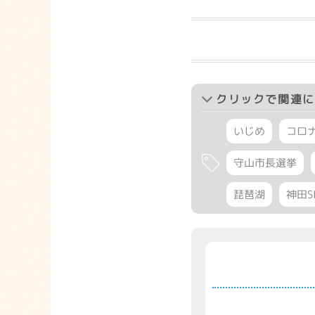
クリック
で関連に
いじめ
コロ
守山市長選挙
琵琶湖
神田S