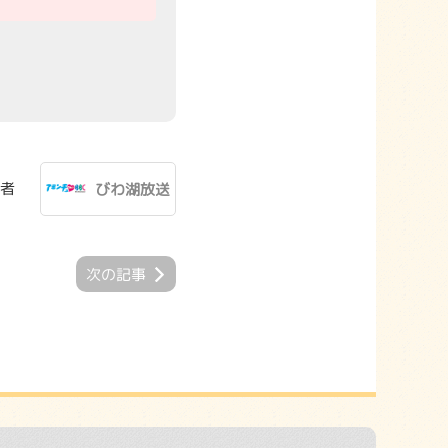
者
びわ湖放送
次の記事