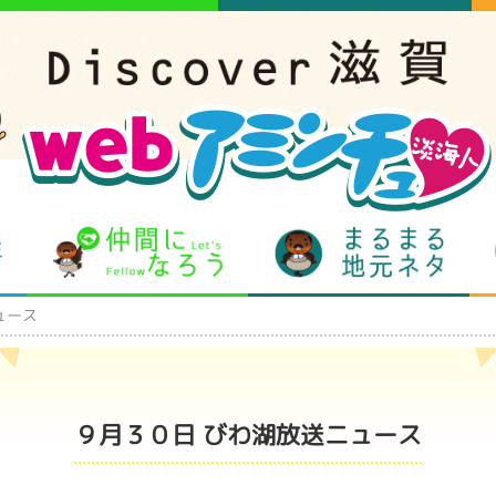
となりの先生
仲間になろう
まるま
ュース
９月３０日 びわ湖放送ニュース