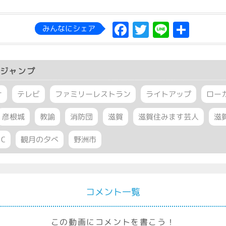
Facebook
Twitter
Line
共
みんなにシェア
有
ジャンプ
ナ
テレビ
ファミリーレストラン
ライトアップ
ロー
彦根城
教諭
消防団
滋賀
滋賀住みます芸人
滋
IC
観月の夕べ
野洲市
コメント一覧
この動画にコメントを書こう！