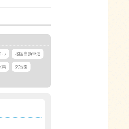
カル
北陸自動車道
賀県
玄宮園