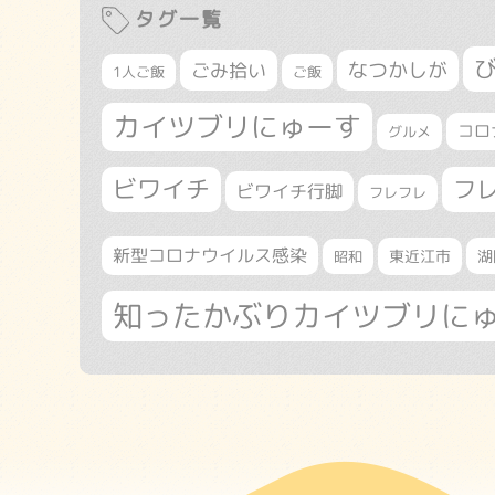
タグ一覧
なつかしが
ごみ拾い
1人ご飯
ご飯
カイツブリにゅーす
コロ
グルメ
ビワイチ
フ
ビワイチ行脚
フレフレ
新型コロナウイルス感染
東近江市
湖
昭和
知ったかぶりカイツブリに