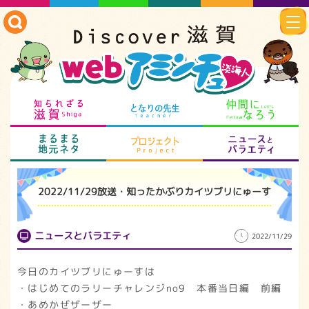
知られざる滋賀
となりの先生
仲
まるまる地元ネタ
プロジェクト
ニ
2022/11/29放送・知ったかぶりカイツブリにゅーす
ニュースとバラエティ
2022/11/29
今日のカイツブリにゅーすは
・はじめてのラリーチャレンジno9 本番当日編 前編
・あめかぜザーザー