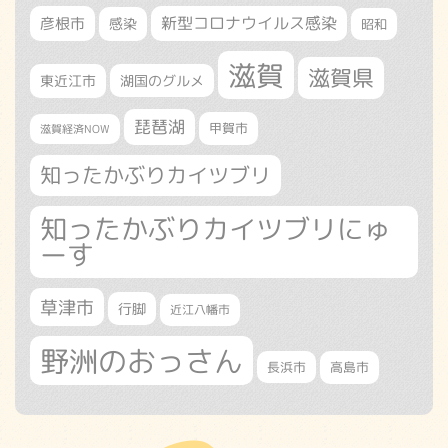
新型コロナウイルス感染
彦根市
感染
昭和
滋賀
滋賀県
東近江市
湖国のグルメ
琵琶湖
甲賀市
滋賀経済NOW
知ったかぶりカイツブリ
知ったかぶりカイツブリにゅ
ーす
草津市
行脚
近江八幡市
野洲のおっさん
長浜市
高島市