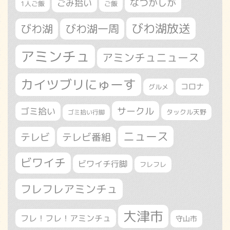
なつかしが
ごみ拾い
1人ご飯
ご飯
びわ湖放送
びわ湖
びわ湖一周
アミンチュ
アミンチュニュース
カイツブリにゅーす
コロナ
グルメ
サークル
ゴミ拾い
タックル天野
ゴミ拾い行脚
ニュース
テレビ
テレビ番組
ビワイチ
ビワイチ行脚
フレフレ
フレフレアミンチュ
大津市
フレ！フレ！アミンチュ
守山市