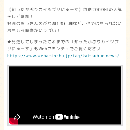
【知ったかぶりカイツブリにゅーす】放送2000回の人気
テレビ番組！
野洲のおっさんのびわ湖1周行脚など、他では見られない
おもしろ映像がいっぱい！
★見逃してしまったこれまでの「知ったかぶりカイツブ
リにゅーす」もWebアミンチュでご覧ください！
https://www.webaminchu.jp/tag/kaitsuburinews/