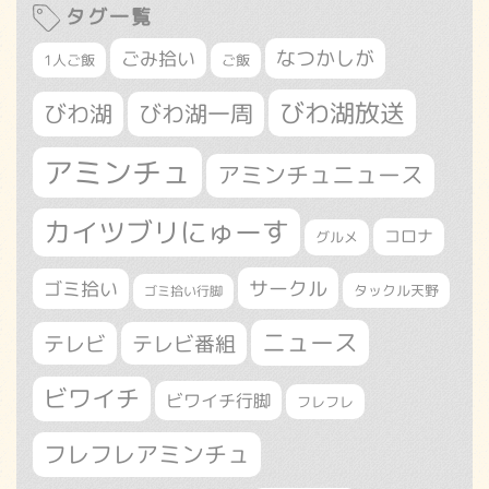
タグ一覧
なつかしが
ごみ拾い
1人ご飯
ご飯
びわ湖放送
びわ湖
びわ湖一周
アミンチュ
アミンチュニュース
カイツブリにゅーす
コロナ
グルメ
サークル
ゴミ拾い
タックル天野
ゴミ拾い行脚
ニュース
テレビ
テレビ番組
ビワイチ
ビワイチ行脚
フレフレ
フレフレアミンチュ