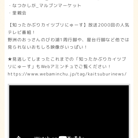
・なつかしが_マルブンマーケット
・里親会
【知ったかぶりカイツブリにゅーす】放送2000回の人気
テレビ番組！
野洲のおっさんのびわ湖1周行脚や、屋台行脚など他では
見られないおもしろ映像がいっぱい！
★見逃してしまったこれまでの「知ったかぶりカイツブ
リにゅーす」もWebアミンチュでご覧ください！
https://www.webaminchu.jp/tag/kaitsuburinews/