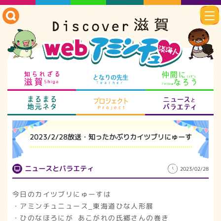
知られざる滋賀
となりの先生
仲
まるまる地元ネタ
プロジェクト
ニ
2023/2/28放送・知ったかぶりカイツブリにゅーす
ニュースとバラエティ
2023/02/28
今日のカイツブリにゅーすは
・アミンチュニュース_東海道ひな人形展
・ひのなほろにが_あこがれの氏郷さんの巻き