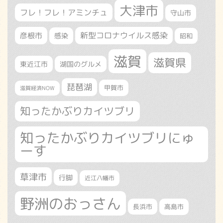
大津市
フレ！フレ！アミンチュ
守山市
新型コロナウイルス感染
彦根市
感染
昭和
滋賀
滋賀県
東近江市
湖国のグルメ
琵琶湖
甲賀市
滋賀経済NOW
知ったかぶりカイツブリ
知ったかぶりカイツブリにゅ
ーす
草津市
行脚
近江八幡市
野洲のおっさん
長浜市
高島市