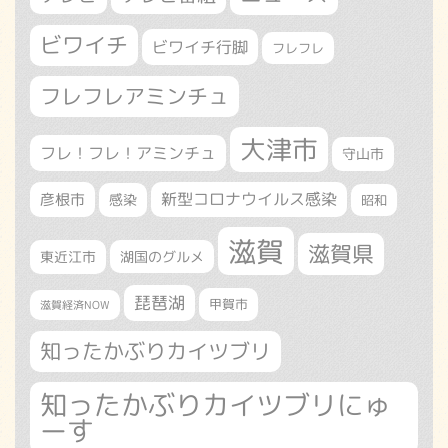
ビワイチ
ビワイチ行脚
フレフレ
フレフレアミンチュ
大津市
フレ！フレ！アミンチュ
守山市
新型コロナウイルス感染
彦根市
感染
昭和
滋賀
滋賀県
東近江市
湖国のグルメ
琵琶湖
甲賀市
滋賀経済NOW
知ったかぶりカイツブリ
知ったかぶりカイツブリにゅ
ーす