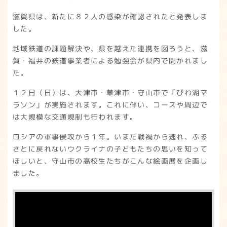
滋賀県は、新たに８２人の感染が確認されたと発表しま
した。
地域鉄道の課題解決や、県を越えた連携を図ろうと、滋
賀・福井の鉄道事業者による勉強会が県内で開かれまし
た。
１２日（日）は、大津市・草津市・守山市で「びわ湖マ
ラソン」が実施されます。これに伴い、コースや周辺で
は大規模な交通規制も行われます。
ロシアの軍事侵攻から１年。いまだ戦禍から逃れ、ふる
さとに戻れないウクライナの子どもたちの思いを知って
ほしいと、守山市の高校生たちがこんな絵画展を企画し
ました。