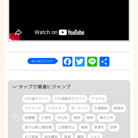
Facebook
Twitter
Line
共
みんなにシェア
有
タップ
で関連にジャンプ
びわ湖マラソン
びわ湖毎日マラソン
アイドル
ウクライナ
クラスター
ポーランド
交通規制
勉強会
図書館
大津市
守山市
感染
戦争
東近江市
皇子山陸上競技場
立命館守山
絵画
草津市
詐欺
近江鉄道
鈴木健吾
鉄道
韓国
ＳＮＳ