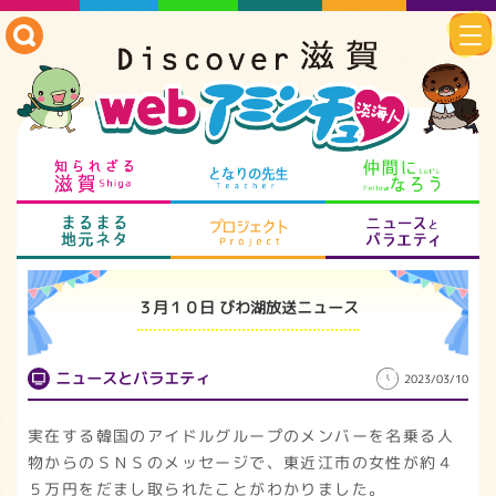
知られざる滋賀
となりの先生
仲
まるまる地元ネタ
プロジェクト
ニ
３月１０日 びわ湖放送ニュース
ニュースとバラエティ
2023/03/10
実在する韓国のアイドルグループのメンバーを名乗る人
物からのＳＮＳのメッセージで、東近江市の女性が約４
５万円をだまし取られたことがわかりました。