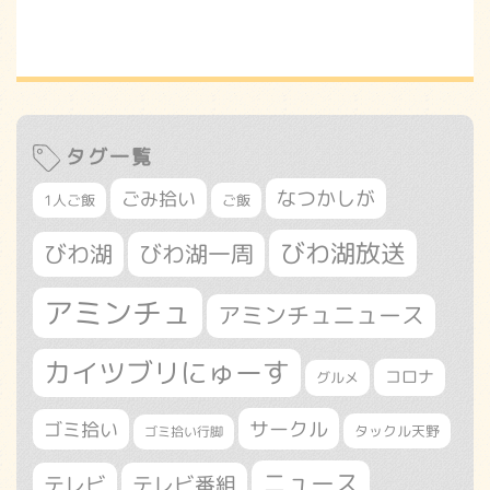
タグ一覧
なつかしが
ごみ拾い
1人ご飯
ご飯
びわ湖放送
びわ湖
びわ湖一周
アミンチュ
アミンチュニュース
カイツブリにゅーす
コロナ
グルメ
サークル
ゴミ拾い
タックル天野
ゴミ拾い行脚
ニュース
テレビ
テレビ番組