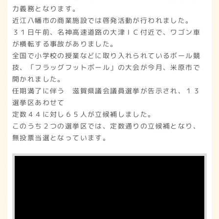
力義務となります。
近江八幡市の商業施設では啓発活動が行われました。
３１日午前、名神高速道路の大津ＩＣ付近で、ワゴン車
が横転する事故がありました。
全国で小学校の授業などに取り入れられているボール競
技、「フラッグフットボール」の大会が今月、米原市で
開かれました。
任期満了に伴う 滋賀県議会議員選挙が告示され、１３
選挙区あわせて
定数４４に対し６５人が立候補しました。
このうち２つの選挙区では、定数通りの立候補となり、
無投票当選となっています。