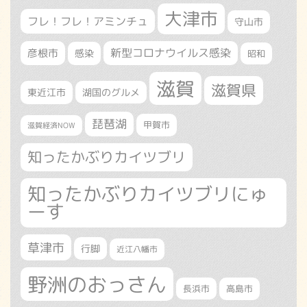
大津市
フレ！フレ！アミンチュ
守山市
新型コロナウイルス感染
彦根市
感染
昭和
滋賀
滋賀県
東近江市
湖国のグルメ
琵琶湖
甲賀市
滋賀経済NOW
知ったかぶりカイツブリ
知ったかぶりカイツブリにゅ
ーす
草津市
行脚
近江八幡市
野洲のおっさん
長浜市
高島市