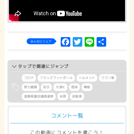
Facebook
Twitter
Line
共
みんなにシェア
有
タップ
で関連にジャンプ
コロナ
フラッグフットボール
ヘルメット
ワゴン車
努力義務
告示
大津IC
感染
横転
滋賀県議会議員選挙
米原
自転車
コメント一覧
この動画にコメントを書こう！