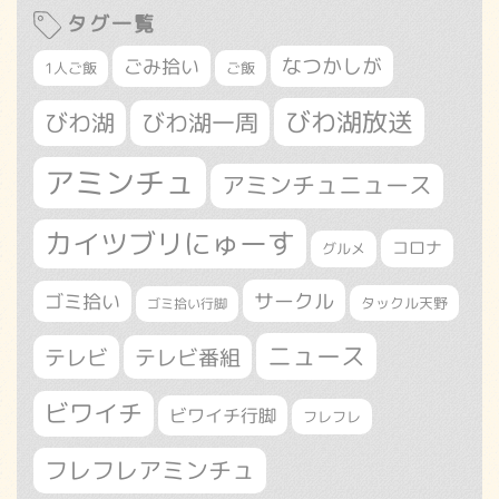
タグ一覧
なつかしが
ごみ拾い
1人ご飯
ご飯
びわ湖放送
びわ湖
びわ湖一周
アミンチュ
アミンチュニュース
カイツブリにゅーす
コロナ
グルメ
サークル
ゴミ拾い
タックル天野
ゴミ拾い行脚
ニュース
テレビ
テレビ番組
ビワイチ
ビワイチ行脚
フレフレ
フレフレアミンチュ