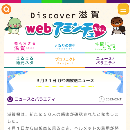
知られざる滋賀
となりの先生
仲
まるまる地元ネタ
プロジェクト
ニ
３月３１日 びわ湖放送ニュース
ニュースとバラエティ
2023/03/31
滋賀県は、新たに６０人の感染が確認されたと発表しま
した。
４月１日から自転車に乗るとき、ヘルメットの着用が努