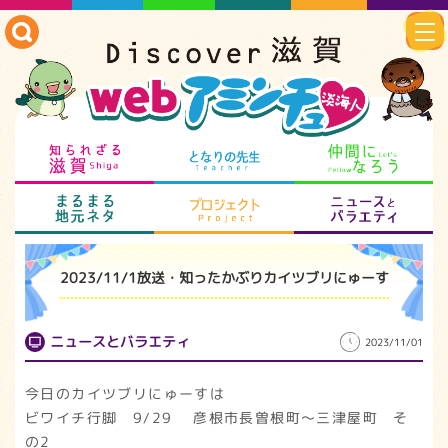
知られざる滋賀
となりの先生
仲
まるまる地元ネタ
プロジェクト
ニ
2023/11/1放送・知ったかぶりカイツブリにゅーす
ニュースとバラエティ
2023/11/01
今日のカイツブリにゅーすは
ビワイチ行脚 9/29 彦根市長曽根町～三津屋町 そ
の2