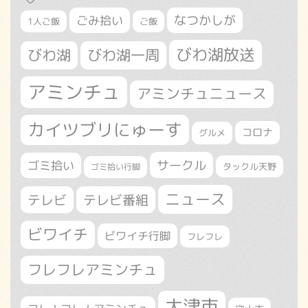
なつかしが
ごみ拾い
1人ご飯
ご飯
びわ湖放送
びわ湖
びわ湖一周
アミンチュ
アミンチュニュース
カイツブリにゅーす
コロナ
グルメ
サークル
ゴミ拾い
タックル天野
ゴミ拾い行脚
ニュース
テレビ
テレビ番組
ビワイチ
ビワイチ行脚
フレフレ
フレフレアミンチュ
大津市