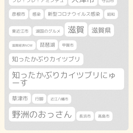
フレ！フレ！アミンチュ
守山市
新型コロナウイルス感染
彦根市
感染
昭和
滋賀
滋賀県
東近江市
湖国のグルメ
琵琶湖
甲賀市
滋賀経済NOW
知ったかぶりカイツブリ
知ったかぶりカイツブリにゅ
ーす
草津市
行脚
近江八幡市
野洲のおっさん
長浜市
高島市