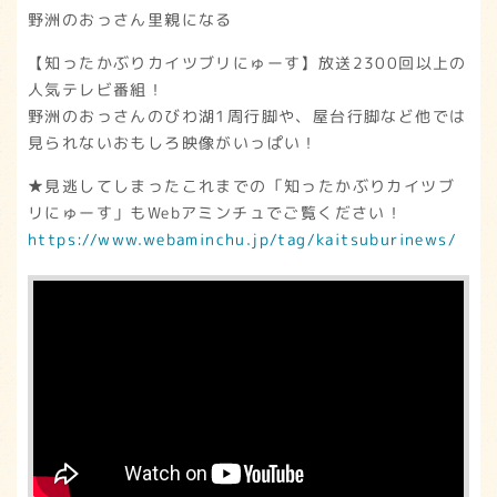
野洲のおっさん里親になる
【知ったかぶりカイツブリにゅーす】放送2300回以上の
人気テレビ番組！
野洲のおっさんのびわ湖1周行脚や、屋台行脚など他では
見られないおもしろ映像がいっぱい！
★見逃してしまったこれまでの「知ったかぶりカイツブ
リにゅーす」もWebアミンチュでご覧ください！
https://www.webaminchu.jp/tag/kaitsuburinews/