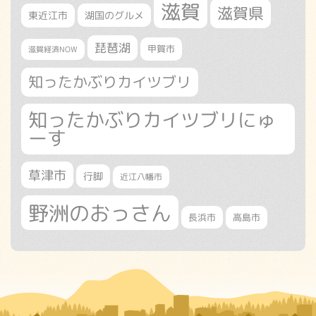
滋賀
滋賀県
東近江市
湖国のグルメ
琵琶湖
甲賀市
滋賀経済NOW
知ったかぶりカイツブリ
知ったかぶりカイツブリにゅ
ーす
草津市
行脚
近江八幡市
野洲のおっさん
長浜市
高島市