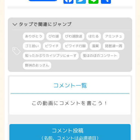
有
タップ
で関連にジャンプ
ありがとう
びわ湖
びわ湖放送
ほたる
アミンチュ
ゴミ拾い
ビワイチ
ビワイチ行脚
滋賀
琵琶湖一周
知ったかぶりカイツブリにゅーす
蛍ほのぼのコンサート
野洲のおっさん
コメント一覧
この動画にコメントを書こう！
コメント投稿
（名前、コメントは必須項目）