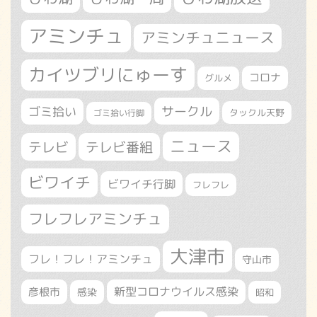
アミンチュ
アミンチュニュース
カイツブリにゅーす
コロナ
グルメ
サークル
ゴミ拾い
タックル天野
ゴミ拾い行脚
ニュース
テレビ
テレビ番組
ビワイチ
ビワイチ行脚
フレフレ
フレフレアミンチュ
大津市
フレ！フレ！アミンチュ
守山市
新型コロナウイルス感染
彦根市
感染
昭和