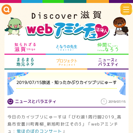
知られざる滋賀
となりの先生
仲
まるまる地元ネタ
プロジェクト
ニ
2019/07/15放送・知ったかぶりカイツブリにゅーす
ニュースとバラエティ
2019/07/15
今日のカイツブリにゅーすは「びわ湖1周行脚2019_高
島市安曇川町青柳_新旭町針江その3」「webアミンチ
ュ：
蛍ほのぼのコンサート
」