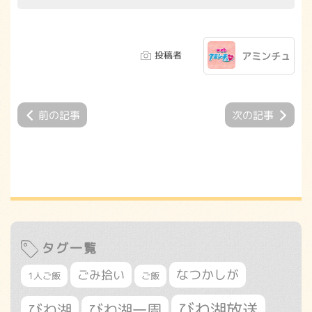
投稿者
アミンチュ
前の記事
次の記事
タグ一覧
なつかしが
ごみ拾い
1人ご飯
ご飯
びわ湖放送
びわ湖
びわ湖一周