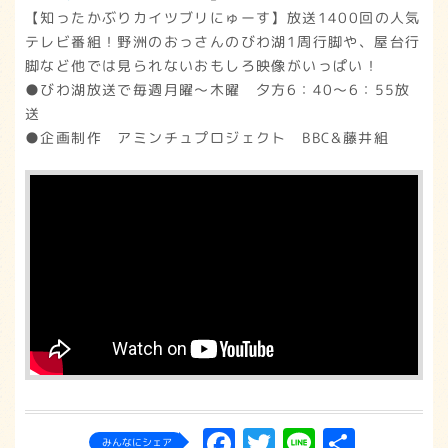
【知ったかぶりカイツブリにゅーす】放送1400回の人気
テレビ番組！野洲のおっさんのびわ湖1周行脚や、屋台行
脚など他では見られないおもしろ映像がいっぱい！
●びわ湖放送で毎週月曜～木曜 夕方6：40～6：55放
送
●企画制作 アミンチュプロジェクト BBC&藤井組
Facebook
Twitter
Line
共
みんなにシェア