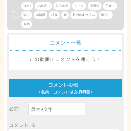
SDGs
ごみ拾い
なみの会
トーク
不登校
子育て
悩み
滋賀県
相談
親
野洲のおっさん
障がい
雑談
コメント一覧
この動画にコメントを書こう！
コメント投稿
（名前、コメントは必須項目）
名前
コメント
※