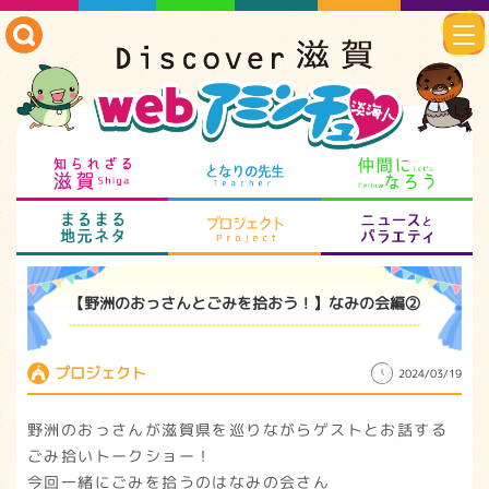
知られざる滋賀
となりの先生
仲
まるまる地元ネタ
プロジェクト
ニ
【野洲のおっさんとごみを拾おう！】なみの会編②
プロジェクト
2024/03/19
野洲のおっさんが滋賀県を巡りながらゲストとお話する
ごみ拾いトークショー！
今回一緒にごみを拾うのはなみの会さん