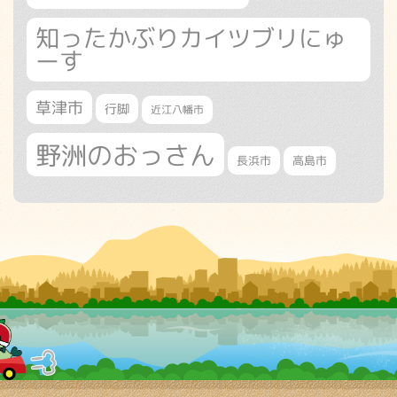
知ったかぶりカイツブリにゅ
ーす
草津市
行脚
近江八幡市
野洲のおっさん
長浜市
高島市