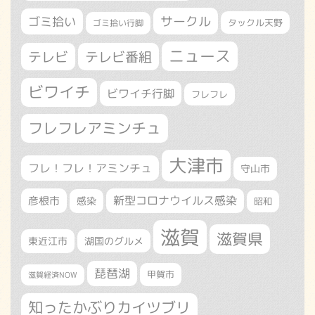
サークル
ゴミ拾い
タックル天野
ゴミ拾い行脚
ニュース
テレビ
テレビ番組
ビワイチ
ビワイチ行脚
フレフレ
フレフレアミンチュ
大津市
フレ！フレ！アミンチュ
守山市
新型コロナウイルス感染
彦根市
感染
昭和
滋賀
滋賀県
東近江市
湖国のグルメ
琵琶湖
甲賀市
滋賀経済NOW
知ったかぶりカイツブリ