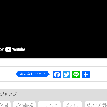
Facebook
Twitter
Line
共
みんなにシェア
有
ジャンプ
びわ湖
びわ湖放送
アミンチュ
ビワイチ
ビワイチ行