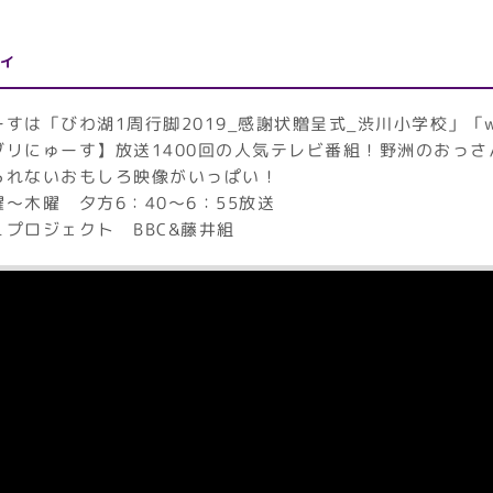
ィ
すは「びわ湖1周行脚2019_感謝状贈呈式_渋川小学校」「
リにゅーす】放送1400回の人気テレビ番組！野洲のおっさ
られないおもしろ映像がいっぱい！
～木曜 夕方6：40～6：55放送
プロジェクト BBC&藤井組