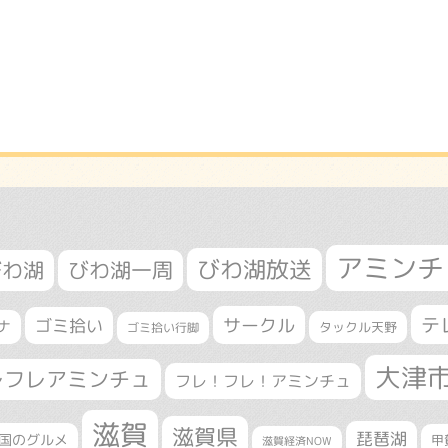
アミンチ
びわ湖放送
びわ湖
びわ湖一周
テ
サークル
ゴミ拾い
ナ
タックル天野
ゴミ拾い行脚
大津
レフレアミンチュ
フレ！フレ！アミンチュ
滋賀
滋賀県
琵琶湖
国のグルメ
甲
滋賀経済NOW