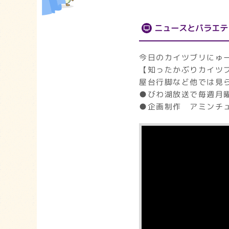
ニュースとバラエテ
今日のカイツブリにゅー
【知ったかぶりカイツブ
屋台行脚など他では見
●びわ湖放送で毎週月曜
●企画制作 アミンチュ