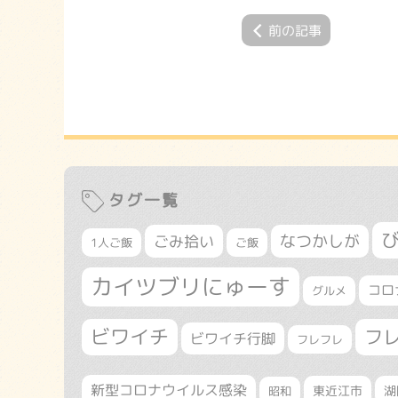
前の記事
タグ一覧
なつかしが
ごみ拾い
1人ご飯
ご飯
カイツブリにゅーす
コロ
グルメ
ビワイチ
フ
ビワイチ行脚
フレフレ
新型コロナウイルス感染
東近江市
湖
昭和