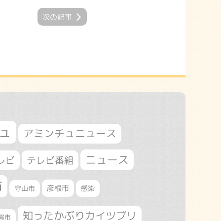
次の記事
ュ
アミンチュニュース
ニュース
レビ
テレビ番組
市
守山市
彦根市
感染
知ったかぶりカイツブリ
賀市