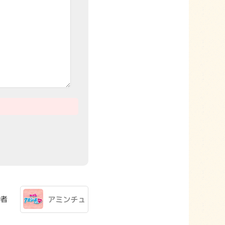
者
アミンチュ