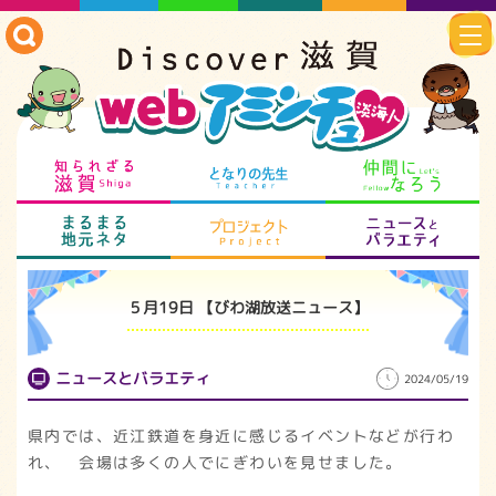
知られざる滋賀
となりの先生
仲
まるまる地元ネタ
プロジェクト
ニ
５月19日 【びわ湖放送ニュース】
ニュースとバラエティ
2024/05/19
県内では、近江鉄道を身近に感じるイベントなどが行わ
れ、 会場は多くの人でにぎわいを見せました。