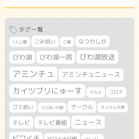
タグ一覧
なつかしが
ごみ拾い
1人ご飯
ご飯
びわ湖放送
びわ湖
びわ湖一周
アミンチュ
アミンチュニュース
カイツブリにゅーす
コロナ
グルメ
サークル
ゴミ拾い
タックル天野
ゴミ拾い行脚
ニュース
テレビ
テレビ番組
ビワイチ
ビワイチ行脚
フレフレ