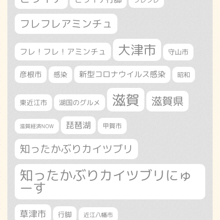
フレフレアミンチュ
大津市
フレ！フレ！アミンチュ
守山市
新型コロナウイルス感染
彦根市
感染
昭和
滋賀
滋賀県
東近江市
湖国のグルメ
琵琶湖
甲賀市
滋賀経済NOW
知ったかぶりカイツブリ
知ったかぶりカイツブリにゅ
ーす
草津市
行脚
近江八幡市