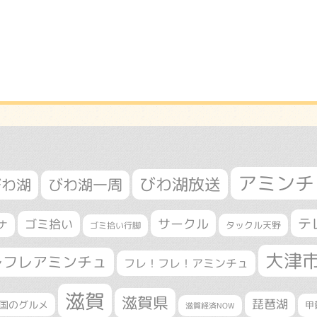
アミンチ
びわ湖放送
びわ湖
びわ湖一周
テ
サークル
ゴミ拾い
ナ
タックル天野
ゴミ拾い行脚
大津
レフレアミンチュ
フレ！フレ！アミンチュ
滋賀
滋賀県
琵琶湖
国のグルメ
甲
滋賀経済NOW