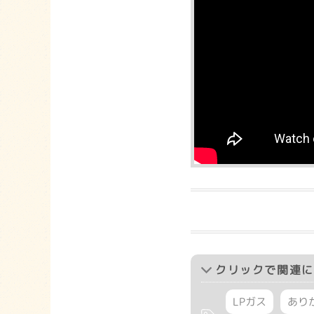
クリック
で関連に
LPガス
あり