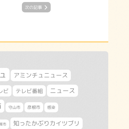
次の記事
ュ
アミンチュニュース
ニュース
レビ
テレビ番組
市
守山市
彦根市
感染
知ったかぶりカイツブリ
賀市