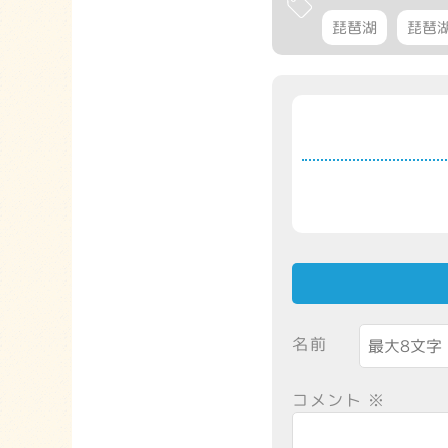
琵琶湖
琵琶
名前
コメント
※