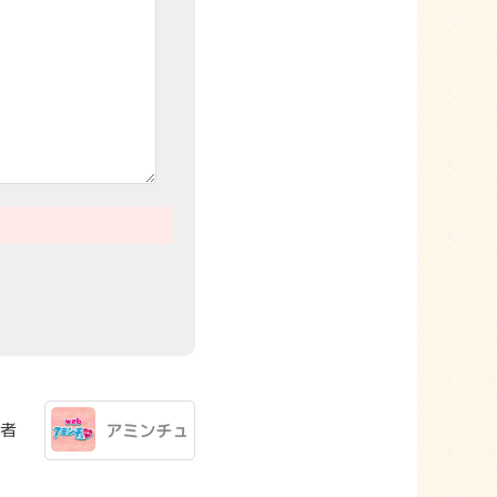
者
アミンチュ