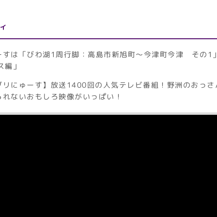
ィ
ーすは「びわ湖1周行脚：高島市新旭町～今津町今津 その1
ス編」
リにゅーす】放送1400回の人気テレビ番組！野洲のおっさ
られないおもしろ映像がいっぱい！