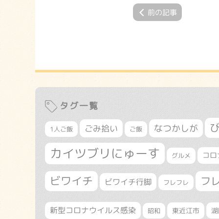
前の記事
タグ一覧
なつかしが
ごみ拾い
1人ご飯
ご飯
カイツブリにゅーす
コロ
グルメ
ビワイチ
フ
ビワイチ行脚
フレフレ
新型コロナウイルス感染
東近江市
湖
昭和