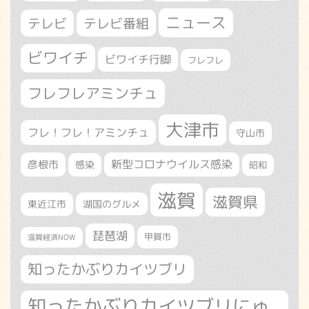
ニュース
テレビ
テレビ番組
ビワイチ
ビワイチ行脚
フレフレ
フレフレアミンチュ
大津市
フレ！フレ！アミンチュ
守山市
新型コロナウイルス感染
彦根市
感染
昭和
滋賀
滋賀県
東近江市
湖国のグルメ
琵琶湖
甲賀市
滋賀経済NOW
知ったかぶりカイツブリ
知ったかぶりカイツブリにゅ