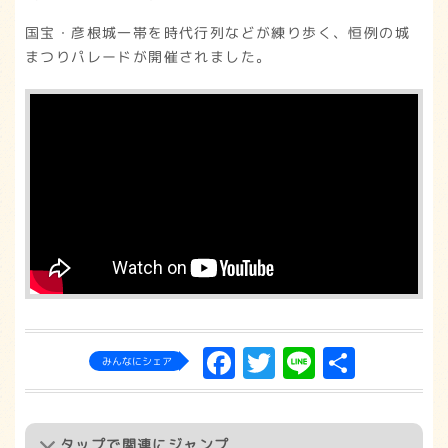
国宝・彦根城一帯を時代行列などが練り歩く、恒例の城
まつりパレードが開催されました。
Facebook
Twitter
Line
共
みんなにシェア
有
タップ
で関連にジャンプ