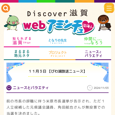
知られざる滋賀
となりの先生
仲
まるまる地元ネタ
プロジェクト
ニ
１１月３日 【びわ湖放送ニュース】
ニュースとバラエティ
2024/11/03
前の市長の辞職に伴う米原市長選挙が告示され、ただ１
人立候補した元県議会議員、角田航也さんが無投票での
当選を決めました。