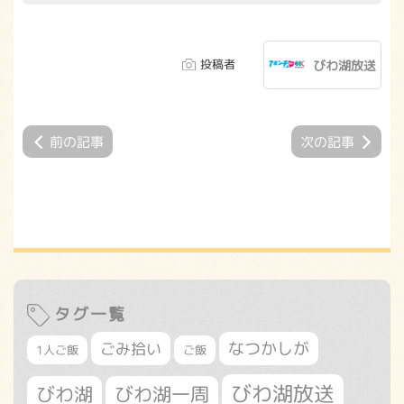
投稿者
びわ湖放送
前の記事
次の記事
タグ一覧
なつかしが
ごみ拾い
1人ご飯
ご飯
びわ湖放送
びわ湖
びわ湖一周