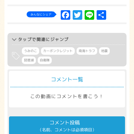
Facebook
Twitter
Line
共
みんなにシェア
有
タップ
で関連にジャンプ
うみのこ
カーボンクレジット
南海トラフ
地震
琵琶湖
自衛隊
コメント一覧
この動画にコメントを書こう！
コメント投稿
（名前、コメントは必須項目）