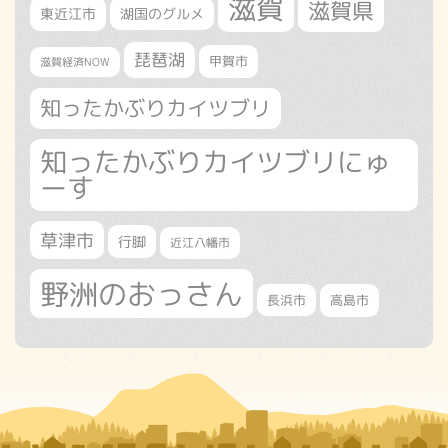
滋賀
滋賀県
東近江市
湖国のグルメ
琵琶湖
甲賀市
滋賀経済NOW
知ったかぶりカイツブリ
知ったかぶりカイツブリにゅ
ーす
草津市
行脚
近江八幡市
野洲のおっさん
長浜市
高島市