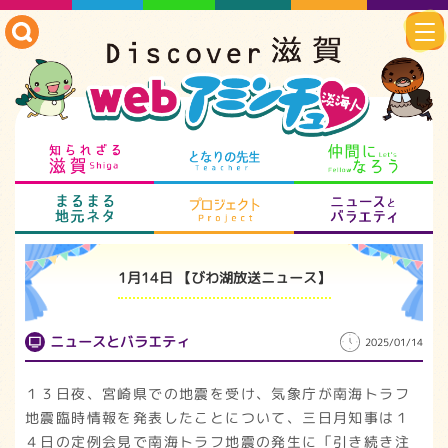
知られざる滋賀
となりの先生
仲
まるまる地元ネタ
プロジェクト
ニ
1月14日 【びわ湖放送ニュース】
ニュースとバラエティ
2025/01/14
１３日夜、宮崎県での地震を受け、気象庁が南海トラフ
地震臨時情報を発表したことについて、三日月知事は１
４日の定例会見で南海トラフ地震の発生に「引き続き注