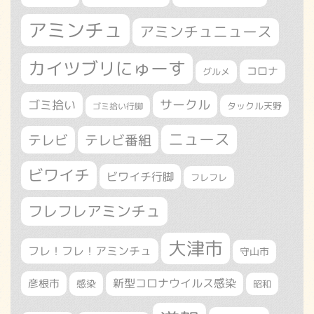
アミンチュ
アミンチュニュース
カイツブリにゅーす
コロナ
グルメ
サークル
ゴミ拾い
タックル天野
ゴミ拾い行脚
ニュース
テレビ
テレビ番組
ビワイチ
ビワイチ行脚
フレフレ
フレフレアミンチュ
大津市
フレ！フレ！アミンチュ
守山市
新型コロナウイルス感染
彦根市
感染
昭和