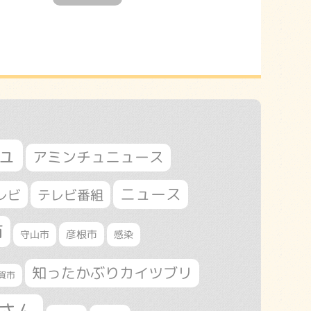
ュ
アミンチュニュース
ニュース
レビ
テレビ番組
市
守山市
彦根市
感染
知ったかぶりカイツブリ
賀市