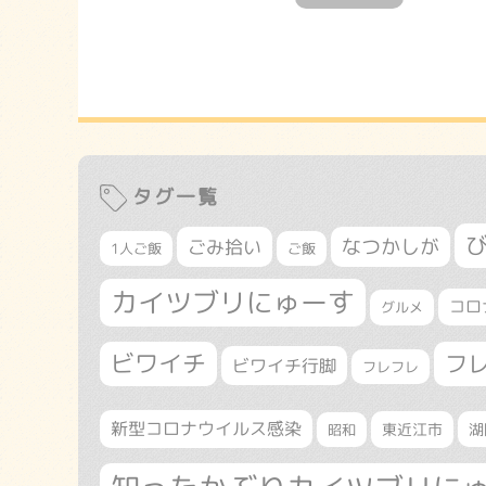
タグ一覧
なつかしが
ごみ拾い
1人ご飯
ご飯
カイツブリにゅーす
コロ
グルメ
ビワイチ
フ
ビワイチ行脚
フレフレ
新型コロナウイルス感染
東近江市
湖
昭和