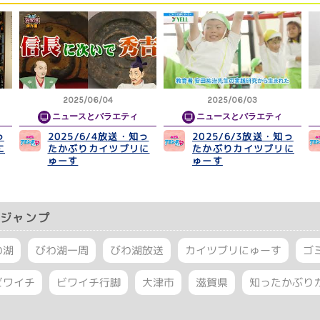
2025/06/04
2025/06/03
ニュースとバラエティ
ニュースとバラエティ
っ
2025/6/4放送・知っ
2025/6/3放送・知っ
に
たかぶりカイツブリに
たかぶりカイツブリに
ゅーす
ゅーす
ジャンプ
わ湖
びわ湖一周
びわ湖放送
カイツブリにゅーす
ゴ
ビワイチ
ビワイチ行脚
大津市
滋賀県
知ったかぶり