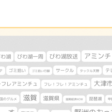
アミンチ
びわ湖放送
びわ湖
びわ湖一周
テ
サークル
ゴミ拾い
ナ
タックル天野
ゴミ拾い行脚
大津
レフレアミンチュ
フレ！フレ！アミンチュ
滋賀
滋賀県
琵琶湖
国のグルメ
甲
滋賀経済NOW