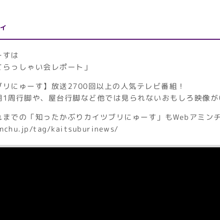
ィ
ーすは
てらっしゃい会レポート」
リにゅーす】放送2700回以上の人気テレビ番組！
湖1周行脚や、屋台行脚など他では見られないおもしろ映像が
れまでの「知ったかぶりカイツブリにゅーす」もWebアミン
nchu.jp/tag/kaitsuburinews/