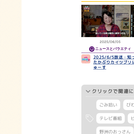
2025/06/05
ニュースとバラエティ
2025/6/5放送・知
たかぶりカイツブリ
ゅーす
クリック
で関連に
ごみ拾い
び
テレビ番組
野洲のおっさん