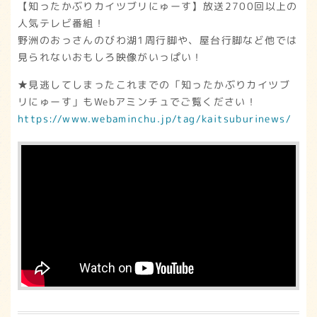
【知ったかぶりカイツブリにゅーす】放送2700回以上の
人気テレビ番組！
野洲のおっさんのびわ湖1周行脚や、屋台行脚など他では
見られないおもしろ映像がいっぱい！
★見逃してしまったこれまでの「知ったかぶりカイツブ
リにゅーす」もWebアミンチュでご覧ください！
https://www.webaminchu.jp/tag/kaitsuburinews/