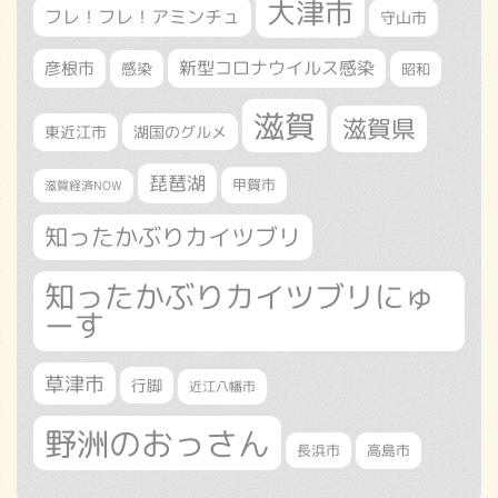
大津市
フレ！フレ！アミンチュ
守山市
新型コロナウイルス感染
彦根市
感染
昭和
滋賀
滋賀県
東近江市
湖国のグルメ
琵琶湖
甲賀市
滋賀経済NOW
知ったかぶりカイツブリ
知ったかぶりカイツブリにゅ
ーす
草津市
行脚
近江八幡市
野洲のおっさん
長浜市
高島市