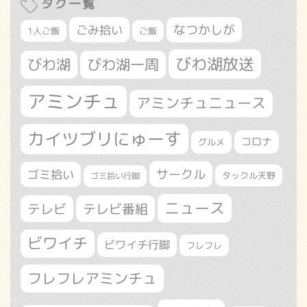
タグ一覧
なつかしが
ごみ拾い
1人ご飯
ご飯
びわ湖放送
びわ湖
びわ湖一周
アミンチュ
アミンチュニュース
カイツブリにゅーす
コロナ
グルメ
サークル
ゴミ拾い
タックル天野
ゴミ拾い行脚
ニュース
テレビ
テレビ番組
ビワイチ
ビワイチ行脚
フレフレ
フレフレアミンチュ