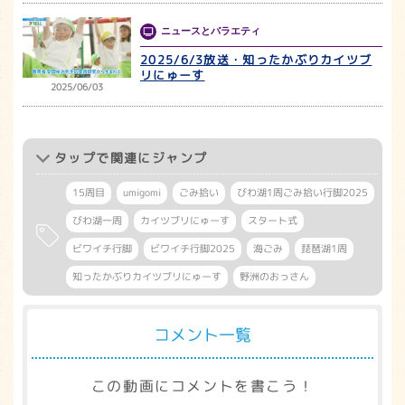
ニュースとバラエティ
2025/6/3放送・知ったかぶりカイツブ
リにゅーす
2025/06/03
タップ
で関連にジャンプ
15周目
umigomi
ごみ拾い
びわ湖1周ごみ拾い行脚2025
びわ湖一周
カイツブリにゅーす
スタート式
ビワイチ行脚
ビワイチ行脚2025
海ごみ
琵琶湖1周
知ったかぶりカイツブリにゅーす
野洲のおっさん
コメント一覧
この動画にコメントを書こう！