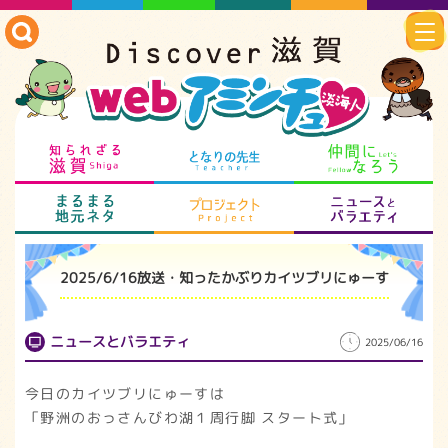
知られざる滋賀
となりの先生
仲
まるまる地元ネタ
プロジェクト
ニ
2025/6/16放送・知ったかぶりカイツブリにゅーす
ニュースとバラエティ
2025/06/16
今日のカイツブリにゅーすは
「野洲のおっさんびわ湖１周行脚 スタート式」