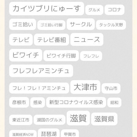
カイツブリにゅーす
コロナ
グルメ
サークル
ゴミ拾い
タックル天野
ゴミ拾い行脚
ニュース
テレビ
テレビ番組
ビワイチ
ビワイチ行脚
フレフレ
フレフレアミンチュ
大津市
フレ！フレ！アミンチュ
守山市
新型コロナウイルス感染
彦根市
感染
昭和
滋賀
滋賀県
東近江市
湖国のグルメ
琵琶湖
甲賀市
滋賀経済NOW