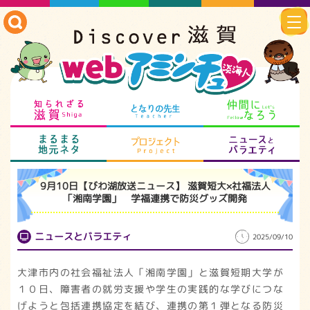
知られざる滋賀
となりの先生
仲
まるまる地元ネタ
プロジェクト
ニ
9月10日【びわ湖放送ニュース】 滋賀短大×社福法人
「湘南学園」 学福連携で防災グッズ開発
ニュースとバラエティ
2025/09/10
大津市内の社会福祉法人「湘南学園」と滋賀短期大学が
１０日、障害者の就労支援や学生の実践的な学びにつな
げようと包括連携協定を結び、連携の第１弾となる防災