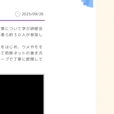
2025/09/26
対策について学ぶ研修会
当者ら約３０人が参加し
ラをはじめ、ウメやモモ
いて防除ネットの巻き方
テープで丁寧に密閉して