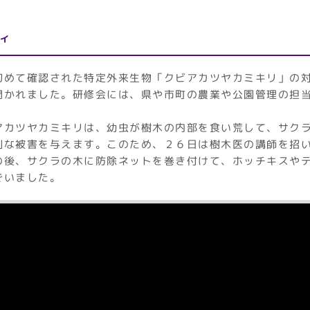
ィ
初めて確認された特定外来生物「クビアカツヤカミキリ」の
開かれました。研修会には、県や市町の農業や公園管理の担
アカツヤカミキリは、幼虫が樹木の内部を食い荒して、サク
刻な被害を与えます。このため、２６日は樹木医の講師を招
の後、サクラの木に防除ネットを巻き付けて、ホッチキスや
でいました。