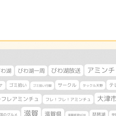
アミンチ
びわ湖放送
びわ湖
びわ湖一周
テ
サークル
ゴミ拾い
ナ
タックル天野
ゴミ拾い行脚
大津
レフレアミンチュ
フレ！フレ！アミンチュ
滋賀
滋賀県
琵琶湖
国のグルメ
甲
滋賀経済NOW