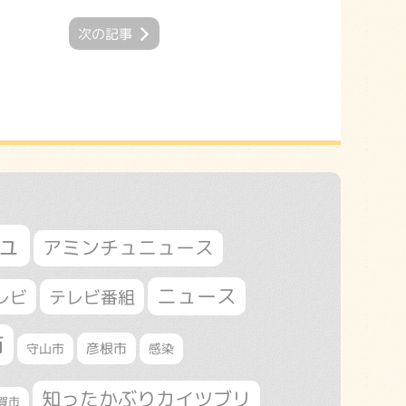
次の記事
ュ
アミンチュニュース
ニュース
レビ
テレビ番組
市
守山市
彦根市
感染
知ったかぶりカイツブリ
賀市