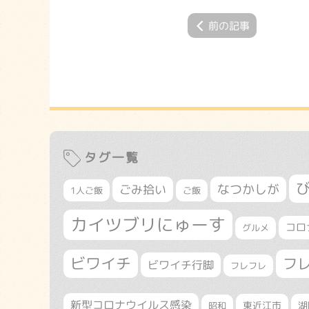
前の記事
タグ一覧
なつかしが
ごみ拾い
1人ご飯
ご飯
カイツブリにゅーす
コロ
グルメ
ビワイチ
フ
ビワイチ行脚
フレフレ
新型コロナウイルス感染
東近江市
湖
昭和