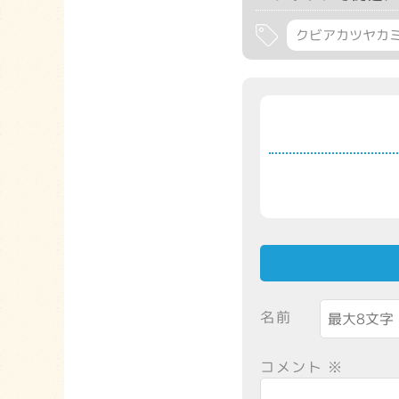
クビアカツヤカ
名前
コメント
※