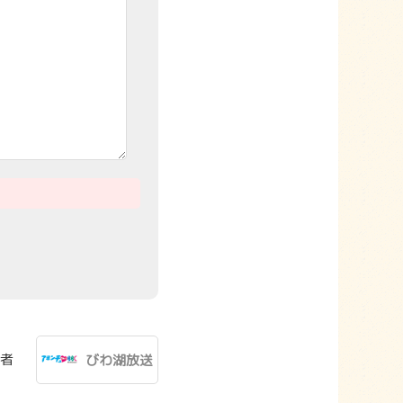
者
びわ湖放送