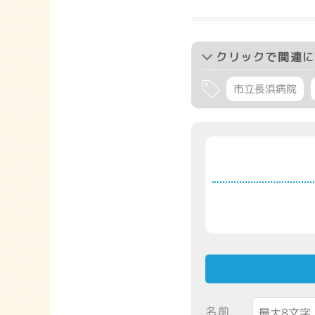
クリック
で関連に
市立長浜病院
名前