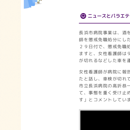
ニュースとバラエテ
長浜市病院事業は、酒
師を懲戒免職処分にし
２９日付で、懲戒免職
ますと、女性看護師は
が切れるなどした車を
女性看護師が病院に報
たと話し、車検が切れ
市立長浜病院の高折恭
て、事態を重く受け止
す」とコメントしてい