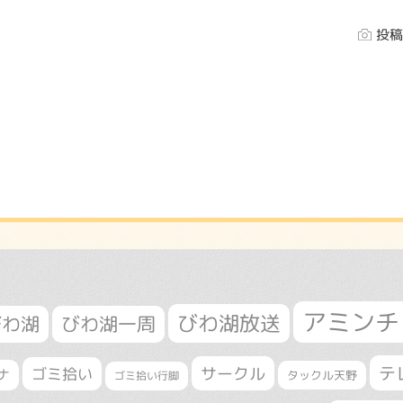
投稿
アミンチ
びわ湖放送
びわ湖
びわ湖一周
テ
サークル
ゴミ拾い
ナ
タックル天野
ゴミ拾い行脚