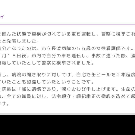
ィ
を飲んだ状態で車検が切れている車を運転し、警察に検挙さ
たと発表しました。
処分となったのは、市立長浜病院の５６歳の女性看護師です
９月１８日夜、市内で自分の車を運転し、事故に遭った際、
運転していたとして警察に検挙されました。
告し、病院の聞き取りに対しては、自宅で缶ビールを２本程
ていたことも認識していたということです。
一院長は「誠に遺憾であり、深くおわび申し上げます。生命
め、全ての職員に対し、法令順守・綱紀粛正の徹底を改めて
ます。