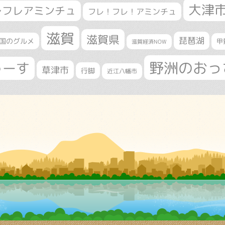
大津
レフレアミンチュ
フレ！フレ！アミンチュ
滋賀
滋賀県
琵琶湖
国のグルメ
甲
滋賀経済NOW
野洲のおっ
ゅーす
草津市
行脚
近江八幡市