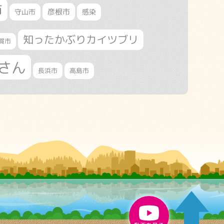
市
守山市
彦根市
感染
知ったかぶりカイツブリ
賀市
さん
長浜市
高島市