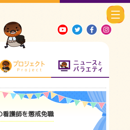
る地元ネタ
プロジェクト
ニュースとバ
の看護師を懲戒免職