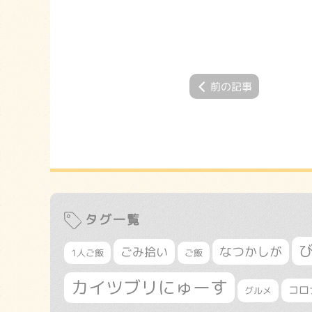
前の記事
タグ一覧
なつかしが
ごみ拾い
1人ご飯
ご飯
カイツブリにゅーす
コロ
グルメ