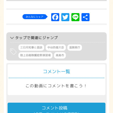
Facebook
Twitter
Line
共
みんなにシェア
有
タップ
で関連にジャンプ
三日月知事と面談
中谷防衛大臣
滋賀県庁
陸上自衛隊饗庭野演習場
高島市
コメント一覧
この動画にコメントを書こう！
コメント投稿