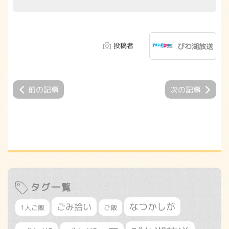
投稿者
びわ湖放送
前の記事
次の記事
タグ一覧
なつかしが
ごみ拾い
1人ご飯
ご飯