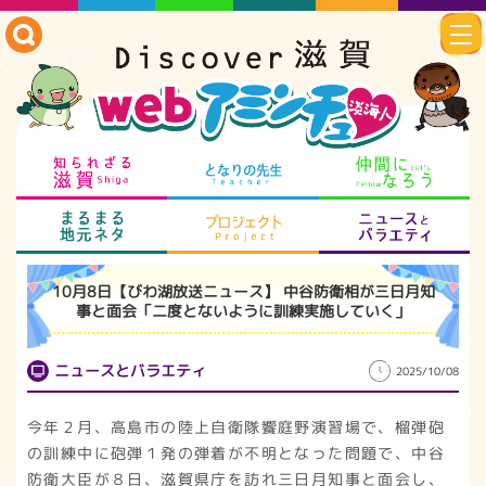
知られざる滋賀
となりの先生
仲
まるまる地元ネタ
プロジェクト
ニ
10月8日【びわ湖放送ニュース】 中谷防衛相が三日月知
事と面会「二度とないように訓練実施していく」
ニュースとバラエティ
2025/10/08
今年２月、高島市の陸上自衛隊饗庭野演習場で、榴弾砲
の訓練中に砲弾１発の弾着が不明となった問題で、中谷
防衛大臣が８日、滋賀県庁を訪れ三日月知事と面会し、