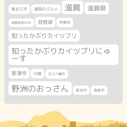
滋賀
滋賀県
東近江市
湖国のグルメ
琵琶湖
甲賀市
滋賀経済NOW
知ったかぶりカイツブリ
知ったかぶりカイツブリにゅ
ーす
草津市
行脚
近江八幡市
野洲のおっさん
長浜市
高島市