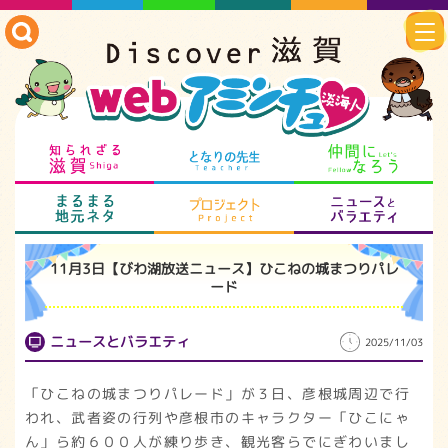
知られざる滋賀
となりの先生
仲
まるまる地元ネタ
プロジェクト
ニ
11月3日【びわ湖放送ニュース】ひこねの城まつりパレ
ード
ニュースとバラエティ
2025/11/03
「ひこねの城まつりパレード」が３日、彦根城周辺で行
われ、武者姿の行列や彦根市のキャラクター「ひこにゃ
ん」ら約６００人が練り歩き、観光客らでにぎわいまし