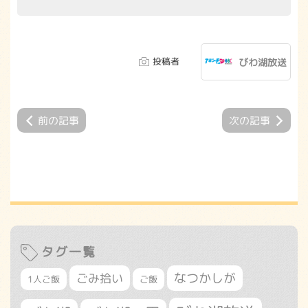
投稿者
びわ湖放送
前の記事
次の記事
タグ一覧
なつかしが
ごみ拾い
1人ご飯
ご飯