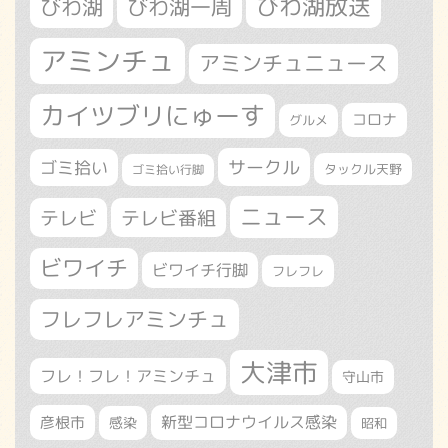
びわ湖放送
びわ湖
びわ湖一周
アミンチュ
アミンチュニュース
カイツブリにゅーす
コロナ
グルメ
サークル
ゴミ拾い
タックル天野
ゴミ拾い行脚
ニュース
テレビ
テレビ番組
ビワイチ
ビワイチ行脚
フレフレ
フレフレアミンチュ
大津市
フレ！フレ！アミンチュ
守山市
新型コロナウイルス感染
彦根市
感染
昭和