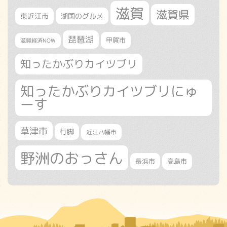
滋賀
滋賀県
東近江市
湖国のグルメ
琵琶湖
甲賀市
滋賀経済NOW
知ったかぶりカイツブリ
知ったかぶりカイツブリにゅ
ーす
草津市
行脚
近江八幡市
野洲のおっさん
長浜市
高島市