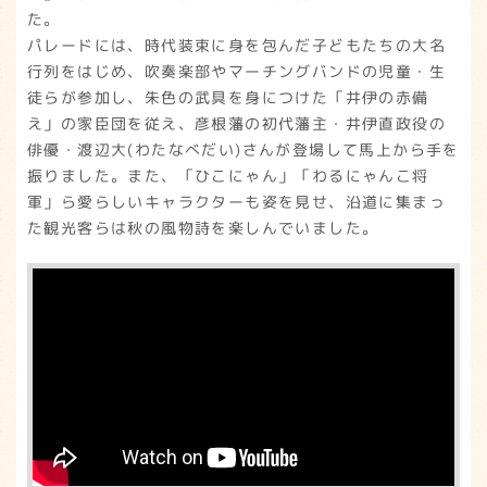
た。
パレードには、時代装束に身を包んだ子どもたちの大名
行列をはじめ、吹奏楽部やマーチングバンドの児童・生
徒らが参加し、朱色の武具を身につけた「井伊の赤備
え」の家臣団を従え、彦根藩の初代藩主・井伊直政役の
俳優・渡辺大(わたなべだい)さんが登場して馬上から手を
振りました。また、「ひこにゃん」「わるにゃんこ将
軍」ら愛らしいキャラクターも姿を見せ、沿道に集まっ
た観光客らは秋の風物詩を楽しんでいました。