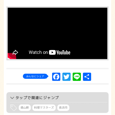
Facebook
Twitter
Line
共
みんなにシェア
有
タップ
で関連にジャンプ
徳山鮓
料理マスターズ
長浜市