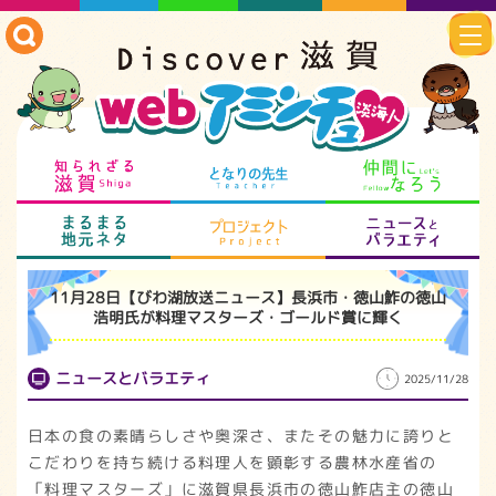
知られざる滋賀
となりの先生
仲
まるまる地元ネタ
プロジェクト
ニ
11月28日【びわ湖放送ニュース】長浜市・徳山鮓の徳山
浩明氏が料理マスターズ・ゴールド賞に輝く
ニュースとバラエティ
2025/11/28
日本の食の素晴らしさや奥深さ、またその魅力に誇りと
こだわりを持ち続ける料理人を顕彰する農林水産省の
「料理マスターズ」に滋賀県長浜市の徳山鮓店主の徳山