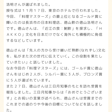
浩明さんが選ばれました。
授与式は１１月１７日、東京のホテルで行われました。
今回、「料理マスターズ」の最上位となるゴールド賞に
輝いたのは長浜市の日本料理店、徳山鮓の徳山浩明さん
です。徳山さんは、「近江の食：鮒鮓」を探求し、「Ｈ
ＡＫＫＯ」文化を日本だけでなく海外にも積極的に発信
するなどしています。
徳山さんは「先人の方から受け継いだ熟鮓(なれずし)文化
を、私がまた次の世代に伝えていく。この役割を果たし
ていきたい」と話していました。
なお今回の「料理マスターズ」には、ゴールド賞に徳山
さんをはじめ２人が、シルバー賞に３人が、ブロンズ賞
に５人が選ばれています。
また２７日、徳山さんは三日月知事のもとを訪れ受賞を
報告しました。三日月知事からは「おめでとうございま
す」とお祝いの言葉が述べられ、徳山さんは受賞までの
これまでの道のりや今後の目標についてなどを話しまし
た。