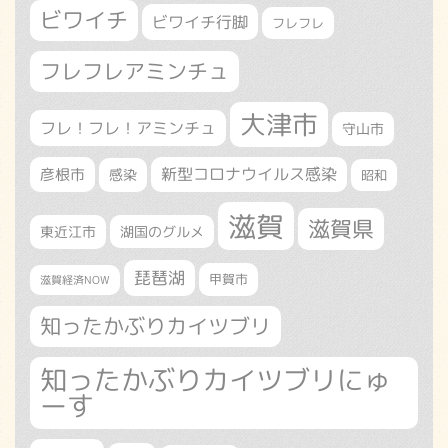
ビワイチ
ビワイチ行脚
フレフレ
フレフレアミンチュ
大津市
フレ！フレ！アミンチュ
守山市
新型コロナウイルス感染
彦根市
感染
昭和
滋賀
滋賀県
東近江市
湖国のグルメ
琵琶湖
甲賀市
滋賀経済NOW
知ったかぶりカイツブリ
知ったかぶりカイツブリにゅ
ーす