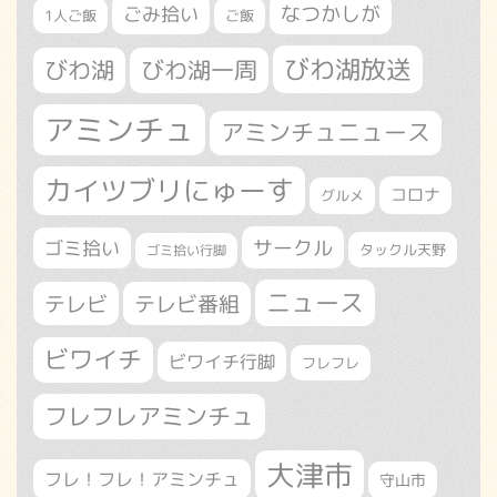
なつかしが
ごみ拾い
1人ご飯
ご飯
びわ湖放送
びわ湖
びわ湖一周
アミンチュ
アミンチュニュース
カイツブリにゅーす
コロナ
グルメ
サークル
ゴミ拾い
タックル天野
ゴミ拾い行脚
ニュース
テレビ
テレビ番組
ビワイチ
ビワイチ行脚
フレフレ
フレフレアミンチュ
大津市
フレ！フレ！アミンチュ
守山市