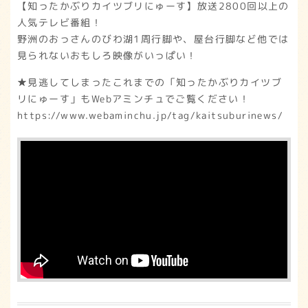
【知ったかぶりカイツブリにゅーす】放送2800回以上の
人気テレビ番組！
野洲のおっさんのびわ湖1周行脚や、屋台行脚など他では
見られないおもしろ映像がいっぱい！
★見逃してしまったこれまでの「知ったかぶりカイツブ
リにゅーす」もWebアミンチュでご覧ください！
https://www.webaminchu.jp/tag/kaitsuburinews/