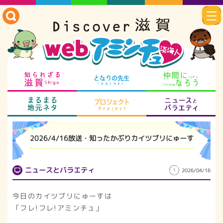
知られざる滋賀
となりの先生
仲
まるまる地元ネタ
プロジェクト
ニ
2026/4/16放送・知ったかぶりカイツブリにゅーす
ニュースとバラエティ
2026/04/16
今日のカイツブリにゅーすは
「フレ!フレ!アミンチュ」