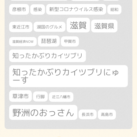
新型コロナウイルス感染
彦根市
感染
昭和
滋賀
滋賀県
東近江市
湖国のグルメ
琵琶湖
甲賀市
滋賀経済NOW
知ったかぶりカイツブリ
知ったかぶりカイツブリにゅ
ーす
草津市
行脚
近江八幡市
野洲のおっさん
長浜市
高島市