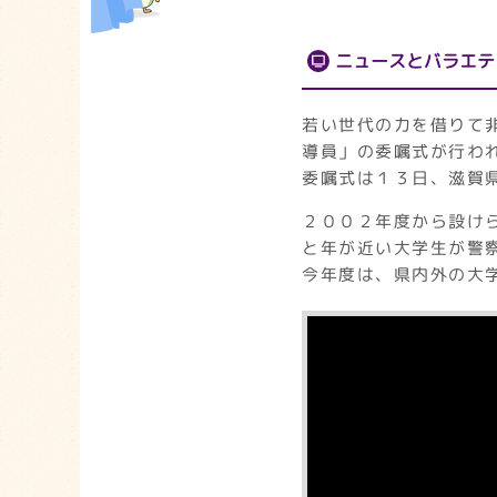
ニュースとバラエテ
若い世代の力を借りて
導員」の委嘱式が行わ
委嘱式は１３日、滋賀
２００２年度から設け
と年が近い大学生が警
今年度は、県内外の大