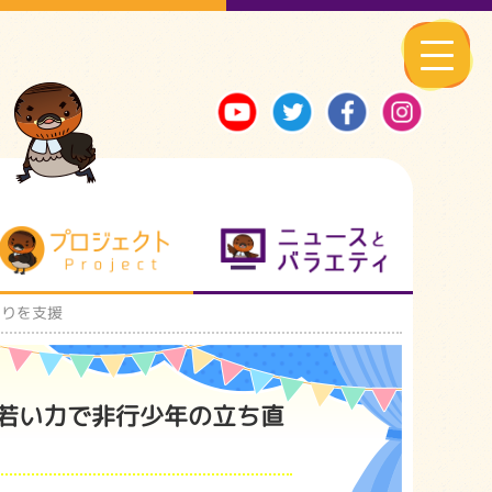
る地元ネタ
プロジェクト
ニュースとバ
直りを支援
 若い力で非行少年の立ち直