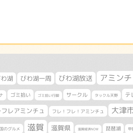
アミンチ
びわ湖放送
びわ湖
びわ湖一周
テ
サークル
ゴミ拾い
ナ
タックル天野
ゴミ拾い行脚
大津
レフレアミンチュ
フレ！フレ！アミンチュ
滋賀
滋賀県
琵琶湖
国のグルメ
甲
滋賀経済NOW