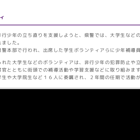
ィ
非行少年の立ち直りを支援しようと、県警では、大学生など
れました。
県警本部で行われ、出席した学生ボランティアらに少年補導
られた大学生などのボランティアは、非行少年の犯罪防止や
察官とともに街頭での補導活動や学習支援などに取り組みま
学生や大学院生など１６人に委嘱され、２年間の任期で活動