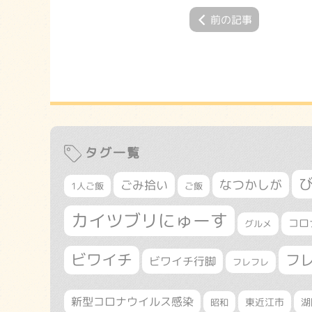
前の記事
タグ一覧
なつかしが
ごみ拾い
1人ご飯
ご飯
カイツブリにゅーす
コロ
グルメ
ビワイチ
フ
ビワイチ行脚
フレフレ
新型コロナウイルス感染
東近江市
湖
昭和