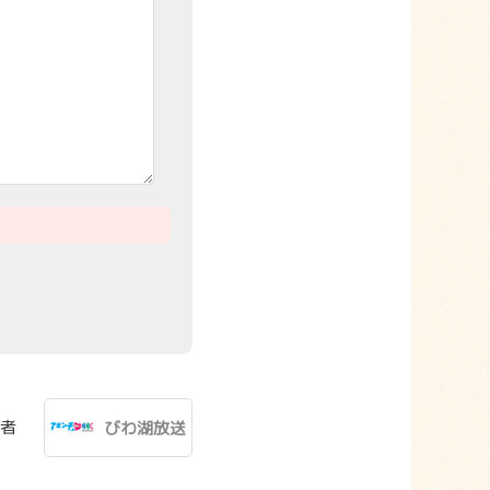
者
びわ湖放送