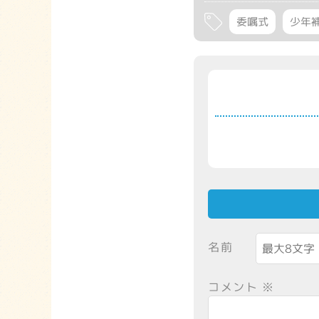
委嘱式
少年
名前
コメント
※