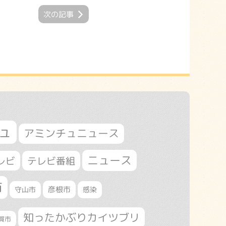
次の記事
ュ
アミンチュニュース
ニュース
レビ
テレビ番組
市
守山市
彦根市
感染
知ったかぶりカイツブリ
賀市