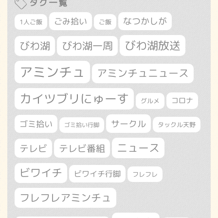
タグ一覧
なつかしが
ごみ拾い
1人ご飯
ご飯
びわ湖放送
びわ湖
びわ湖一周
アミンチュ
アミンチュニュース
カイツブリにゅーす
コロナ
グルメ
サークル
ゴミ拾い
タックル天野
ゴミ拾い行脚
ニュース
テレビ
テレビ番組
ビワイチ
ビワイチ行脚
フレフレ
フレフレアミンチュ