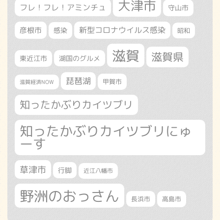
大津市
フレ！フレ！アミンチュ
守山市
新型コロナウイルス感染
彦根市
感染
昭和
滋賀
滋賀県
東近江市
湖国のグルメ
琵琶湖
甲賀市
滋賀経済NOW
知ったかぶりカイツブリ
知ったかぶりカイツブリにゅ
ーす
草津市
行脚
近江八幡市
野洲のおっさん
長浜市
高島市