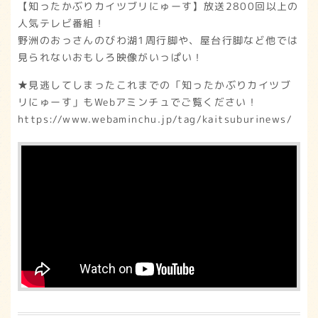
【知ったかぶりカイツブリにゅーす】放送2800回以上の
人気テレビ番組！
野洲のおっさんのびわ湖1周行脚や、屋台行脚など他では
見られないおもしろ映像がいっぱい！
★見逃してしまったこれまでの「知ったかぶりカイツブ
リにゅーす」もWebアミンチュでご覧ください！
https://www.webaminchu.jp/tag/kaitsuburinews/