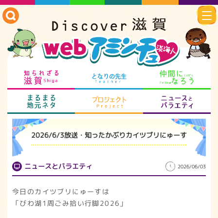
知られざる滋賀
となりの先生
仲
まるまる地元ネタ
プロジェクト
ニ
2026/6/3放送・知ったかぶりカイツブリにゅーす
ニュースとバラエティ
2026/06/03
今日のカイツブリにゅーすは
「びわ湖1周ごみ拾い行脚2026」