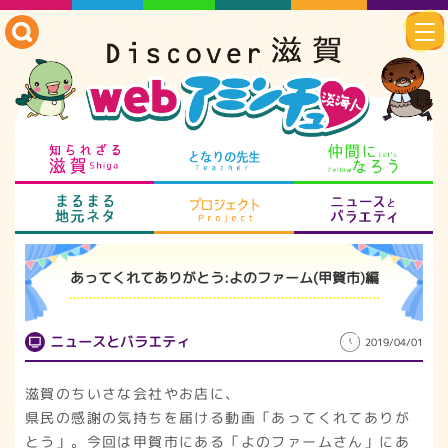
知られざる滋賀
となりの先生
仲
まるまる地元ネタ
プロジェクト
ニ
あってくれてありがとう:よのファーム(甲賀市)編
ニュースとバラエティ
2019/04/01
滋賀のちいさな会社やお店に、
県民の感謝の気持ちを届ける動画「あってくれてありが
とう」。今回は甲賀市にある「よのファームさん」にあ