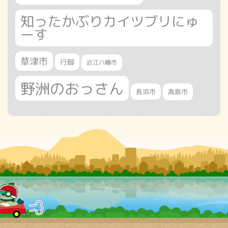
知ったかぶりカイツブリにゅ
ーす
草津市
行脚
近江八幡市
野洲のおっさん
長浜市
高島市