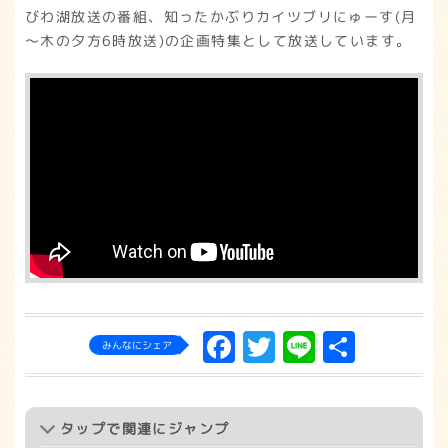
びわ湖放送の番組、知ったかぶりカイツブリにゅーす(月
～木の夕方6時放送)の企画特集として放送しています。
Facebook
Twitter
Line
共
みんなにシェア
有
タップ
で関連にジャンプ