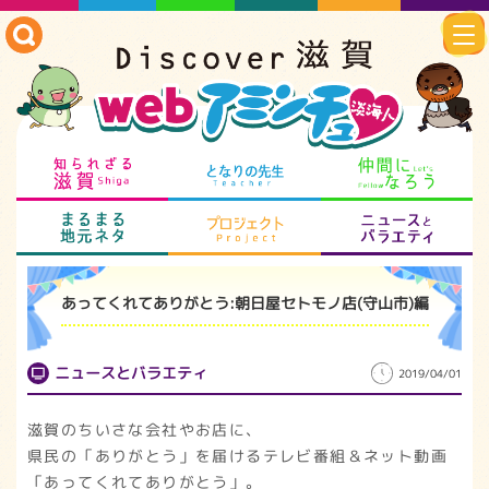
知られざる滋賀
となりの先生
仲
まるまる地元ネタ
プロジェクト
ニ
あってくれてありがとう:朝日屋セトモノ店(守山市)編
ニュースとバラエティ
2019/04/01
滋賀のちいさな会社やお店に、
県民の「ありがとう」を届けるテレビ番組＆ネット動画
「あってくれてありがとう」。