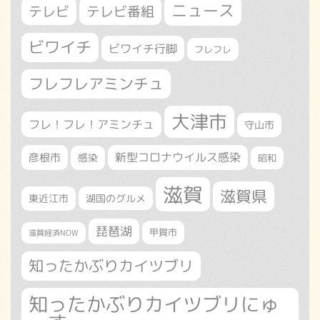
ニュース
テレビ
テレビ番組
ビワイチ
ビワイチ行脚
フレフレ
フレフレアミンチュ
大津市
フレ！フレ！アミンチュ
守山市
新型コロナウイルス感染
彦根市
感染
昭和
滋賀
滋賀県
東近江市
湖国のグルメ
琵琶湖
甲賀市
滋賀経済NOW
知ったかぶりカイツブリ
知ったかぶりカイツブリにゅ