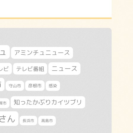
ュ
アミンチュニュース
ニュース
レビ
テレビ番組
市
守山市
彦根市
感染
知ったかぶりカイツブリ
賀市
さん
長浜市
高島市