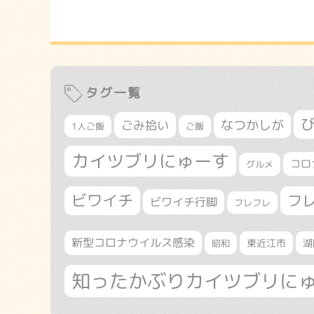
タグ一覧
なつかしが
ごみ拾い
1人ご飯
ご飯
カイツブリにゅーす
コロ
グルメ
ビワイチ
フ
ビワイチ行脚
フレフレ
新型コロナウイルス感染
東近江市
湖
昭和
知ったかぶりカイツブリに