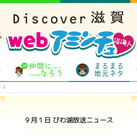
となりの先生
仲間になろう
まるま
ース
９月１日 びわ湖放送ニュース