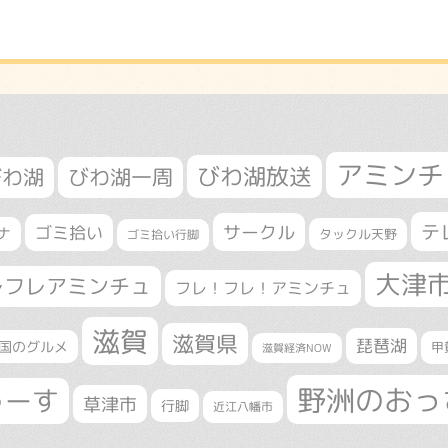
アミンチ
びわ湖放送
びわ湖
びわ湖一周
テ
サークル
ゴミ拾い
ナ
タックル天野
ゴミ拾い行脚
大津
レフレアミンチュ
フレ！フレ！アミンチュ
滋賀
滋賀県
琵琶湖
国のグルメ
甲
滋賀経済NOW
野洲のおっ
ゅーす
草津市
行脚
近江八幡市