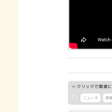
クリック
で関連に
ニュース
彦