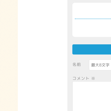
名前
コメント
※