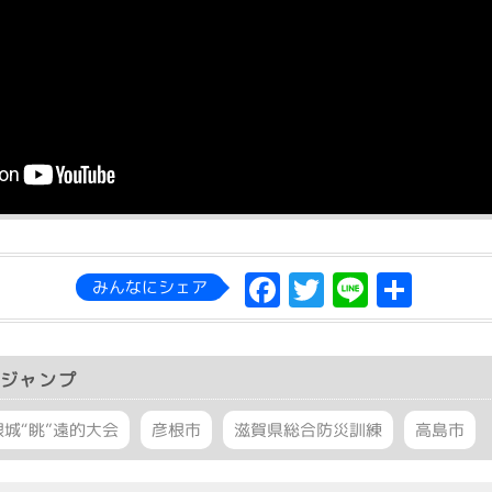
Facebook
Twitter
Line
共
みんなにシェア
有
ジャンプ
根城“眺”遠的大会
彦根市
滋賀県総合防災訓練
高島市