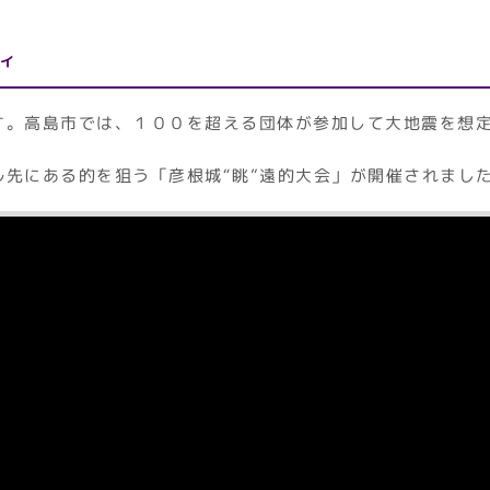
ィ
す。高島市では、１００を超える団体が参加して大地震を想
ル先にある的を狙う「彦根城“眺”遠的大会」が開催されまし