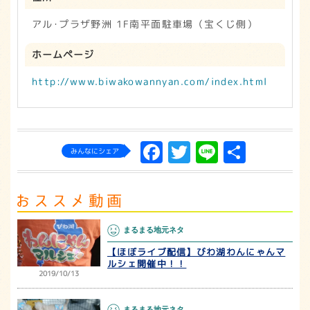
アル･プラザ野洲 1F南平面駐車場（宝くじ側）
ホームページ
http://www.biwakowannyan.com/index.html
Facebook
Twitter
Line
共
みんなにシェア
有
まるまる地元ネタ
【ほぼライブ配信】びわ湖わんにゃんマ
ルシェ開催中！！
2019/10/13
まるまる地元ネタ