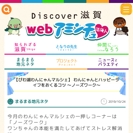
知られざる滋賀
となりの先生
仲
まるまる地元ネタ
プロジェクト
ニ
【びわ湖わんにゃんマルシェ】 わんにゃんとハッピーラ
イフをおくるコツ ～ノーズワーク～
まるまる地元ネタ
2019/10/24
今月のわんにゃんマルシェの一押しコーナーは
「ノーズワーク」
ワンちゃんの本能を満たしてあげてストレス解消