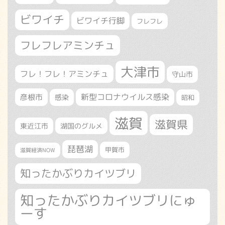
ビワイチ
ビワイチ行脚
フレフレ
フレフレアミンチュ
大津市
フレ！フレ！アミンチュ
守山市
新型コロナウイルス感染
彦根市
感染
昭和
滋賀
滋賀県
東近江市
湖国のグルメ
琵琶湖
甲賀市
滋賀経済NOW
知ったかぶりカイツブリ
知ったかぶりカイツブリにゅ
ーす