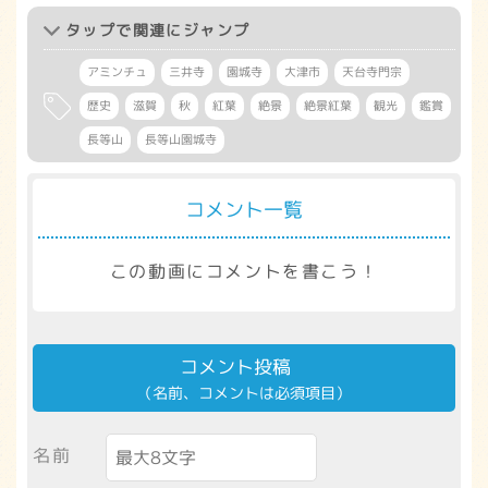
タップ
で関連にジャンプ
アミンチュ
三井寺
園城寺
大津市
天台寺門宗
歴史
滋賀
秋
紅葉
絶景
絶景紅葉
観光
鑑賞
長等山
長等山園城寺
コメント一覧
この動画にコメントを書こう！
コメント投稿
（名前、コメントは必須項目）
名前