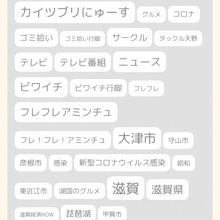
カイツブリにゅーす
コロナ
グルメ
サークル
ゴミ拾い
タックル天野
ゴミ拾い行脚
ニュース
テレビ
テレビ番組
ビワイチ
ビワイチ行脚
フレフレ
フレフレアミンチュ
大津市
フレ！フレ！アミンチュ
守山市
新型コロナウイルス感染
彦根市
感染
昭和
滋賀
滋賀県
東近江市
湖国のグルメ
琵琶湖
甲賀市
滋賀経済NOW