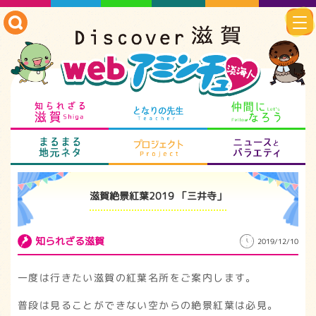
知られざる滋賀
となりの先生
仲
まるまる地元ネタ
プロジェクト
ニ
滋賀絶景紅葉2019 「三井寺」
知られざる滋賀
2019/12/10
一度は行きたい滋賀の紅葉名所をご案内します。
普段は見ることができない空からの絶景紅葉は必見。