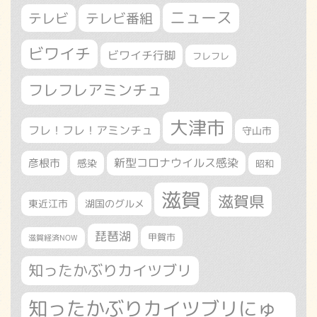
ニュース
テレビ
テレビ番組
ビワイチ
ビワイチ行脚
フレフレ
フレフレアミンチュ
大津市
フレ！フレ！アミンチュ
守山市
新型コロナウイルス感染
彦根市
感染
昭和
滋賀
滋賀県
東近江市
湖国のグルメ
琵琶湖
甲賀市
滋賀経済NOW
知ったかぶりカイツブリ
知ったかぶりカイツブリにゅ