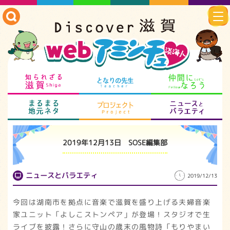
知られざる滋賀
となりの先生
仲
まるまる地元ネタ
プロジェクト
ニ
2019年12月13日 SOSE編集部
ニュースとバラエティ
2019/12/13
今回は湖南市を拠点に音楽で滋賀を盛り上げる夫婦音楽
家ユニット「よしこストンペア」が登場！スタジオで生
ライブを披露！さらに守山の歳末の風物詩「もりやまい