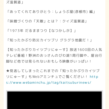
ズ滋賀道」
「あってくれてありがとう：しょうぶ屋(彦根市) 編」
「味噌づくりの「天敵」とは？：クイズ滋賀道」
「1973年 だるままつり【なつかしが】」
「知ったかぶり防災カイツブリ グラグラ地震だ！」
【知ったかぶりカイツブリにゅーす】放送1600回の人気
テレビ番組！野洲のおっさんのびわ湖1周行脚や、屋台行
脚など他では見られないおもしろ映像がいっぱい！
★見逃してしまったこれまでの「知ったかぶりカイツブ
リにゅーす」もWebアミンチュでご覧ください！
http
s://www.webaminchu.jp/tag/kaitsuburinews/