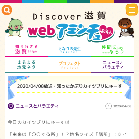
知られざる滋賀
となりの先生
仲
まるまる地元ネタ
プロジェクト
ニ
2020/04/08放送・知ったかぶりカイツブリにゅーす
ニュースとバラエティ
2020/04/08
今日のカイツブリにゅーすは
「由来は「〇〇する所」！？地名クイズ「膳所」：クイ