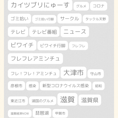
カイツブリにゅーす
コロナ
グルメ
サークル
ゴミ拾い
タックル天野
ゴミ拾い行脚
ニュース
テレビ
テレビ番組
ビワイチ
ビワイチ行脚
フレフレ
フレフレアミンチュ
大津市
フレ！フレ！アミンチュ
守山市
新型コロナウイルス感染
彦根市
感染
昭和
滋賀
滋賀県
東近江市
湖国のグルメ
琵琶湖
甲賀市
滋賀経済NOW