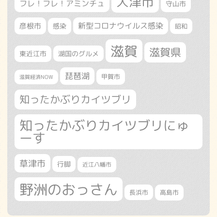
大津市
フレ！フレ！アミンチュ
守山市
新型コロナウイルス感染
彦根市
感染
昭和
滋賀
滋賀県
東近江市
湖国のグルメ
琵琶湖
甲賀市
滋賀経済NOW
知ったかぶりカイツブリ
知ったかぶりカイツブリにゅ
ーす
草津市
行脚
近江八幡市
野洲のおっさん
長浜市
高島市