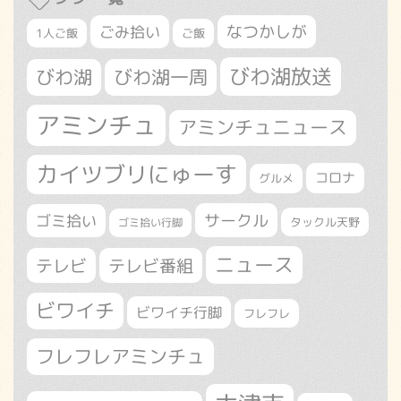
なつかしが
ごみ拾い
1人ご飯
ご飯
びわ湖放送
びわ湖
びわ湖一周
アミンチュ
アミンチュニュース
カイツブリにゅーす
コロナ
グルメ
サークル
ゴミ拾い
タックル天野
ゴミ拾い行脚
ニュース
テレビ
テレビ番組
ビワイチ
ビワイチ行脚
フレフレ
フレフレアミンチュ