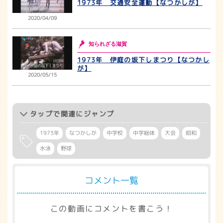
1973年 交通安全運動【なつかしが】
2020/04/09
知られざる滋賀
1973年 伊庭の坂下しまつり【なつかし
が】
2020/05/15
タップ
で関連にジャンプ
1973年
なつかしが
中学校
中学総体
大会
昭和
水泳
野球
コメント一覧
この動画にコメントを書こう！