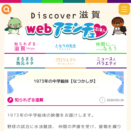
知られざる滋賀
となりの先生
仲
まるまる地元ネタ
プロジェクト
ニ
1973年の中学総体【なつかしが】
知られざる滋賀
2020/05/24
1973年の中学総体の映像をお届けします。
野球の試合に水泳競技、 仲間の声援を受け、接戦を繰り