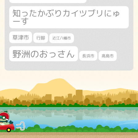
知ったかぶりカイツブリにゅ
ーす
草津市
行脚
近江八幡市
野洲のおっさん
長浜市
高島市