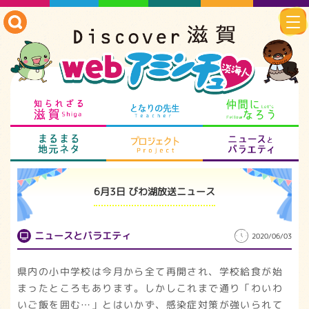
知られざる滋賀
となりの先生
仲
まるまる地元ネタ
プロジェクト
ニ
6月3日 びわ湖放送ニュース
ニュースとバラエティ
2020/06/03
県内の小中学校は今月から全て再開され、学校給食が始
まったところもあります。しかしこれまで通り「わいわ
いご飯を囲む…」とはいかず、感染症対策が強いられて