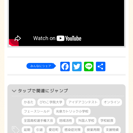
Facebook
Twitter
Line
共
みんなにシェア
有
タップ
で関連にジャンプ
かるた
びわこ学院大学
アイデアコンテスト
オンライン
フェースシールド
光泉カトリック小学校
全国高校選手権大会
地域活性
外国人学校
学校給食
延期
引退
愛荘町
感染症対策
授業再開
支援物資