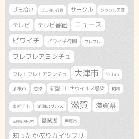
サークル
ゴミ拾い
タックル天野
ゴミ拾い行脚
ニュース
テレビ
テレビ番組
ビワイチ
ビワイチ行脚
フレフレ
フレフレアミンチュ
大津市
フレ！フレ！アミンチュ
守山市
新型コロナウイルス感染
彦根市
感染
昭和
滋賀
滋賀県
東近江市
湖国のグルメ
琵琶湖
甲賀市
滋賀経済NOW
知ったかぶりカイツブリ