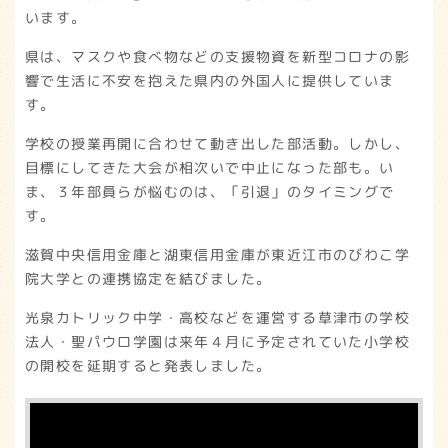
います。
県は、マスクや食べ物などの支援物資を新型コロナの影
響で生活に不安を抱えた県内の外国人に提供していま
す。
学校の授業再開に合わせて動き出した部活動。しかし、
目標にしてきた大会が相次いで中止になった部も。い
ま、３年部員らが悩むのは、「引退」のタイミングで
す。
滋賀中央信用金庫と湖東信用金庫が東近江市のびわこ学
院大学との連携協定を結びました。
光泉カトリック中学・高校などを運営する草津市の学校
法人・聖パウロ学園は来年４月に予定されていた小学校
の開校を延期すると発表しました。