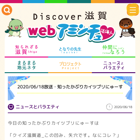
知られざる滋賀
となりの先生
仲
まるまる地元ネタ
プロジェクト
ニ
2020/06/18放送・知ったかぶりカイツブリにゅーす
ニュースとバラエティ
2020/06/18
今日の知ったかぶりカイツブリにゅーすは
「クイズ滋賀道_この凹み、矢穴です。なにコレ？」