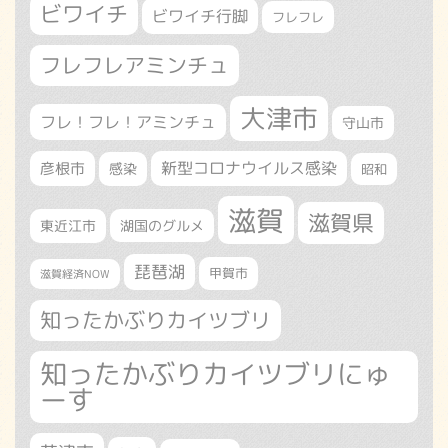
ビワイチ
ビワイチ行脚
フレフレ
フレフレアミンチュ
大津市
フレ！フレ！アミンチュ
守山市
新型コロナウイルス感染
彦根市
感染
昭和
滋賀
滋賀県
東近江市
湖国のグルメ
琵琶湖
甲賀市
滋賀経済NOW
知ったかぶりカイツブリ
知ったかぶりカイツブリにゅ
ーす