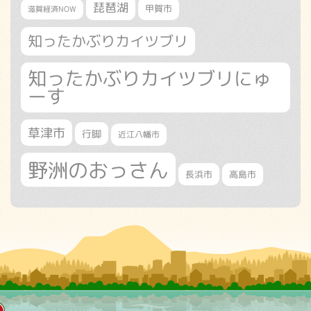
琵琶湖
甲賀市
滋賀経済NOW
知ったかぶりカイツブリ
知ったかぶりカイツブリにゅ
ーす
草津市
行脚
近江八幡市
野洲のおっさん
長浜市
高島市