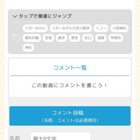
タップ
で関連にジャンプ
くの一みかん
くの一みかんの忍☆散歩
くノ一
川田神社
御朱印帳
忍者
散歩
歴史
水口
滋賀
甲賀市
神社
コメント一覧
この動画にコメントを書こう！
コメント投稿
（名前、コメントは必須項目）
名前