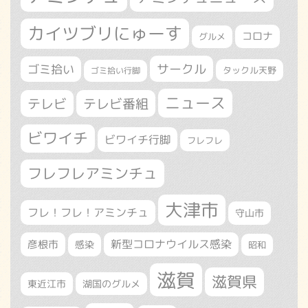
カイツブリにゅーす
コロナ
グルメ
サークル
ゴミ拾い
タックル天野
ゴミ拾い行脚
ニュース
テレビ
テレビ番組
ビワイチ
ビワイチ行脚
フレフレ
フレフレアミンチュ
大津市
フレ！フレ！アミンチュ
守山市
新型コロナウイルス感染
彦根市
感染
昭和
滋賀
滋賀県
東近江市
湖国のグルメ