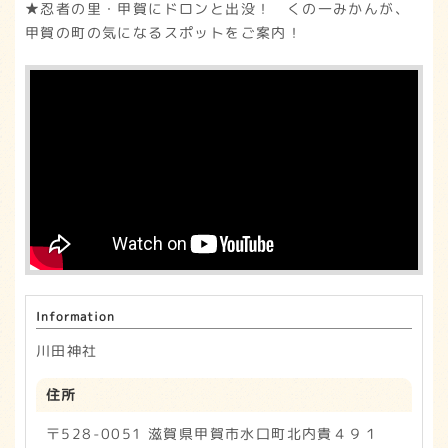
★忍者の里・甲賀にドロンと出没！ くの一みかんが、
甲賀の町の気になるスポットをご案内！
Information
川田神社
住所
〒528-0051 滋賀県甲賀市水口町北内貴４９１