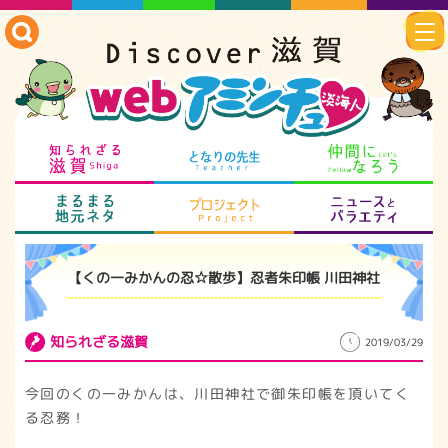
知られざる滋賀
となりの先生
仲
まるまる地元ネタ
プロジェクト
ニ
【くの一みかんの忍☆散歩】忍者朱印帳 川田神社
知られざる滋賀
2019/03/29
今回のくの一みかんは、川田神社で御朱印帳を頂いてく
る忍務！