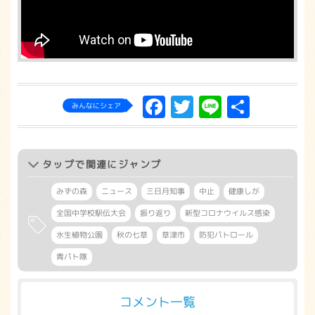
Facebook
Twitter
Line
共
みんなにシェア
有
タップ
で関連にジャンプ
みずの森
ニュース
三日月知事
中止
健康しが
全国中学校駅伝大会
振り返り
新型コロナウイルス感染
水生植物公園
秋の七草
草津市
防犯パトロール
青パト隊
コメント一覧