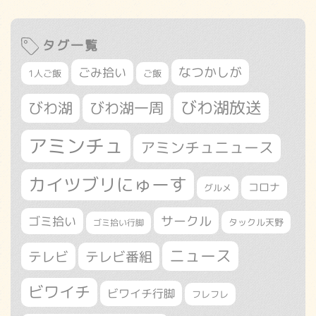
タグ一覧
なつかしが
ごみ拾い
1人ご飯
ご飯
びわ湖放送
びわ湖
びわ湖一周
アミンチュ
アミンチュニュース
カイツブリにゅーす
コロナ
グルメ
サークル
ゴミ拾い
タックル天野
ゴミ拾い行脚
ニュース
テレビ
テレビ番組
ビワイチ
ビワイチ行脚
フレフレ