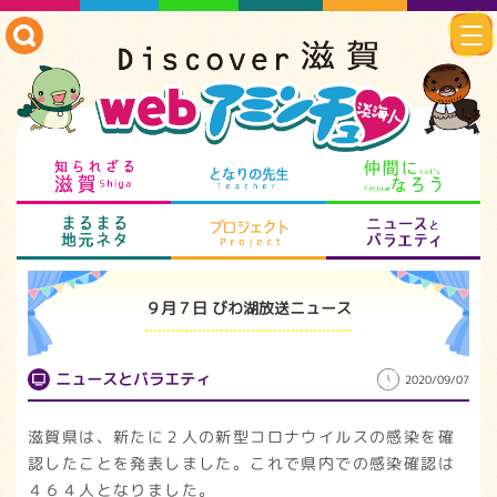
知られざる滋賀
となりの先生
仲
まるまる地元ネタ
プロジェクト
ニ
９月７日 びわ湖放送ニュース
ニュースとバラエティ
2020/09/07
滋賀県は、新たに２人の新型コロナウイルスの感染を確
認したことを発表しました。これで県内での感染確認は
４６４人となりました。