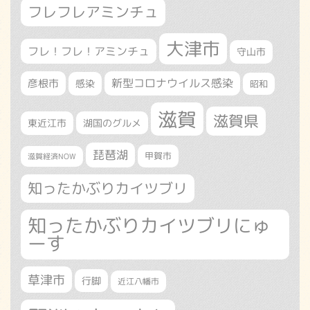
フレフレアミンチュ
大津市
フレ！フレ！アミンチュ
守山市
新型コロナウイルス感染
彦根市
感染
昭和
滋賀
滋賀県
東近江市
湖国のグルメ
琵琶湖
甲賀市
滋賀経済NOW
知ったかぶりカイツブリ
知ったかぶりカイツブリにゅ
ーす
草津市
行脚
近江八幡市