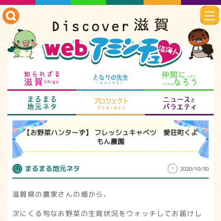
知られざる滋賀
となりの先生
仲
まるまる地元ネタ
プロジェクト
ニ
【お野菜ハンターず】 フレッシュキャベツ 愛荘町くよ
もん農園
まるまる地元ネタ
2020/10/30
滋賀県の農家さんの畑から、
次にくる旬なお野菜の生育状況をウォッチしてお届けし