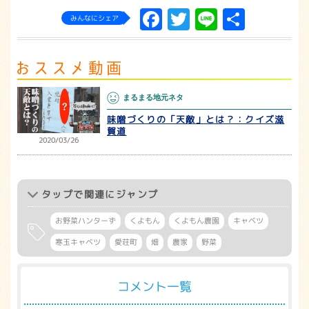
Facebook
Twitter
Line
共
みんなにシェア
有
まるまる地元ネタ
味噌づくりの「天敵」とは？：クイズ滋
賀道
2020/03/26
タップ
で関連にジャンプ
お野菜ハンターず
くよもん
くよもん農園
キャベツ
寒玉キャベツ
愛荘町
畑
農家
野菜
コメント一覧