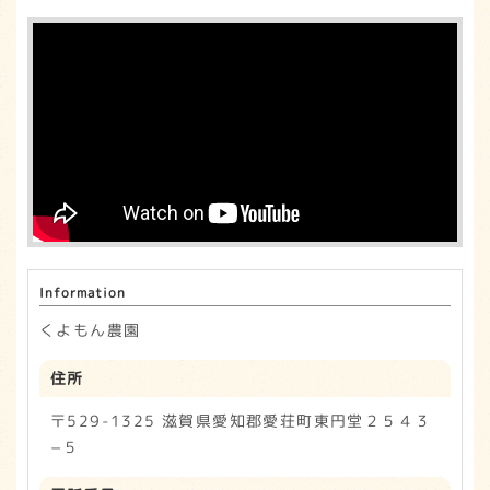
Information
くよもん農園
住所
〒529-1325 滋賀県愛知郡愛荘町東円堂２５４３
−５