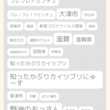
フレフレアミンチュ
大津市
フレ！フレ！アミンチュ
守山市
新型コロナウイルス感染
彦根市
感染
昭和
滋賀
滋賀県
東近江市
湖国のグルメ
琵琶湖
甲賀市
滋賀経済NOW
知ったかぶりカイツブリ
知ったかぶりカイツブリにゅ
ーす
草津市
行脚
近江八幡市
野洲のおっさん