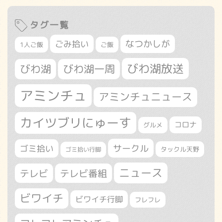
タグ一覧
なつかしが
ごみ拾い
1人ご飯
ご飯
びわ湖放送
びわ湖
びわ湖一周
アミンチュ
アミンチュニュース
カイツブリにゅーす
コロナ
グルメ
サークル
ゴミ拾い
タックル天野
ゴミ拾い行脚
ニュース
テレビ
テレビ番組
ビワイチ
ビワイチ行脚
フレフレ