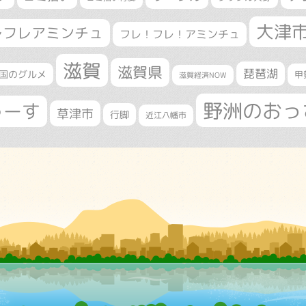
大津
レフレアミンチュ
フレ！フレ！アミンチュ
滋賀
滋賀県
琵琶湖
国のグルメ
甲
滋賀経済NOW
野洲のおっ
ゅーす
草津市
行脚
近江八幡市