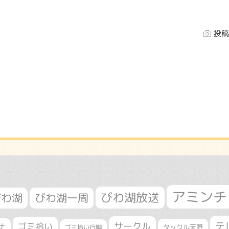
投稿
アミンチ
びわ湖放送
びわ湖
びわ湖一周
テ
サークル
ゴミ拾い
ナ
タックル天野
ゴミ拾い行脚