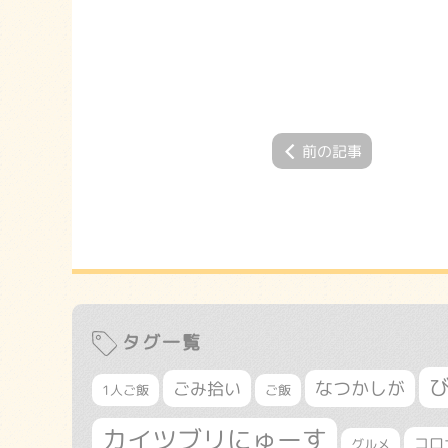
前の記事
タグ一覧
なつかしが
ごみ拾い
1人ご飯
ご飯
カイツブリにゅーす
コロ
グルメ