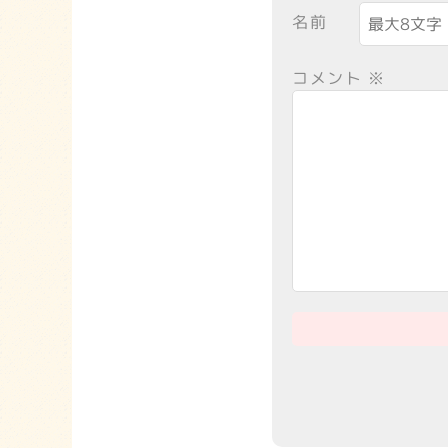
名前
コメント
※