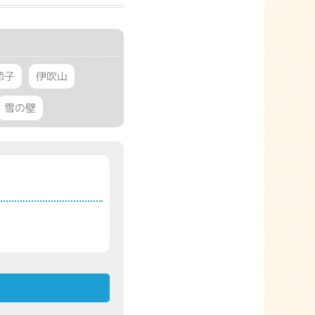
節子
伊吹山
雪の壁