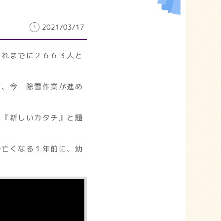
2021/03/17
これまでに２６６３人と
て、今 除雪作業が進め
、『新しいカタチ』と題
で亡くなる１年前に、幼