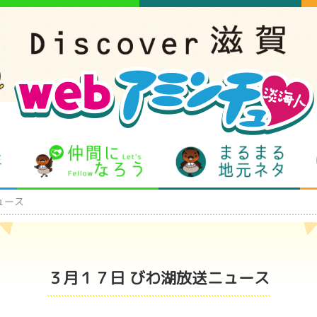
となりの先生
仲間になろう
まるま
ュース
３月１７日 びわ湖放送ニュース