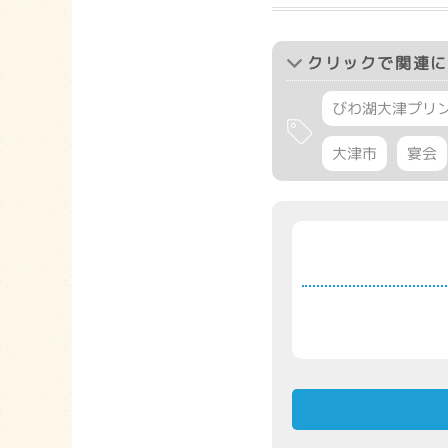
クリック
で関連に
びわ湖大津プリ
大津市
宴会