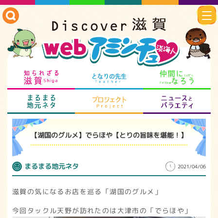
知られざる滋賀
となりの先生
仲
まるまる地元ネタ
プロジェクト
ニ
【湖国のグルメ】でらほや【とりの旨味を堪能！】
まるまる地元ネタ
2021/04/06
滋賀の気になるお店を巡る「湖国のグルメ」
今回タックル天野が訪れたのは大津市の「でらほや」