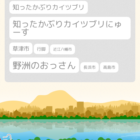
知ったかぶりカイツブリ
知ったかぶりカイツブリにゅ
ーす
草津市
行脚
近江八幡市
野洲のおっさん
長浜市
高島市