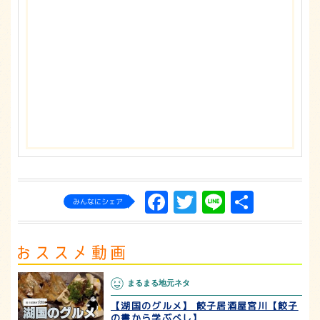
Facebook
Twitter
Line
共
みんなにシェア
有
まるまる地元ネタ
【湖国のグルメ】 餃子居酒屋宮川【餃子
の書から学ぶべし】