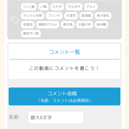
1人ご飯
ご飯
たたき
でらほや
グルメ
タックル天野
フリソデ
大津市
居酒屋
希少部位
本堅田
湖国のグルメ
焼き鳥
生親子丼
紀州鴨
鶏皮ポン酢
コメント一覧
この動画にコメントを書こう！
コメント投稿
（名前、コメントは必須項目）
名前