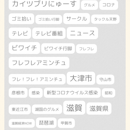
カイツブリにゅーす
コロナ
グルメ
サークル
ゴミ拾い
タックル天野
ゴミ拾い行脚
ニュース
テレビ
テレビ番組
ビワイチ
ビワイチ行脚
フレフレ
フレフレアミンチュ
大津市
フレ！フレ！アミンチュ
守山市
新型コロナウイルス感染
彦根市
感染
昭和
滋賀
滋賀県
東近江市
湖国のグルメ
琵琶湖
甲賀市
滋賀経済NOW