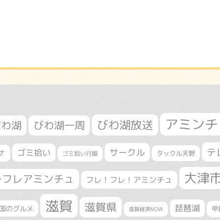
アミンチ
びわ湖放送
びわ湖
びわ湖一周
テ
サークル
ゴミ拾い
ナ
タックル天野
ゴミ拾い行脚
大津
レフレアミンチュ
フレ！フレ！アミンチュ
滋賀
滋賀県
琵琶湖
国のグルメ
甲
滋賀経済NOW