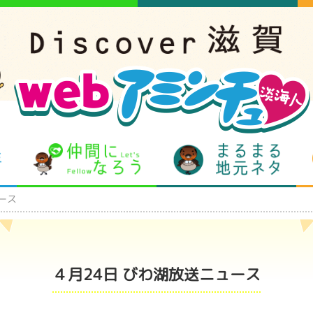
となりの先生
仲間になろう
まるま
ース
４月24日 びわ湖放送ニュース