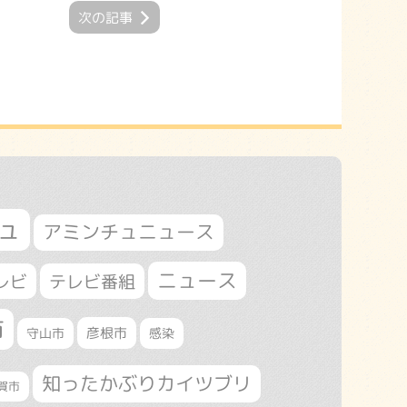
次の記事
ュ
アミンチュニュース
ニュース
レビ
テレビ番組
市
守山市
彦根市
感染
知ったかぶりカイツブリ
賀市