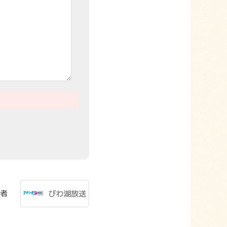
者
びわ湖放送