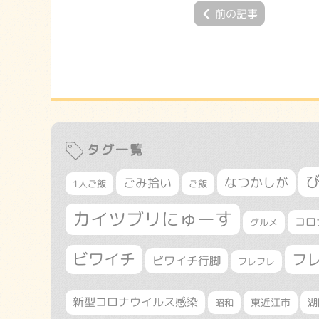
前の記事
タグ一覧
なつかしが
ごみ拾い
1人ご飯
ご飯
カイツブリにゅーす
コロ
グルメ
ビワイチ
フ
ビワイチ行脚
フレフレ
新型コロナウイルス感染
東近江市
湖
昭和